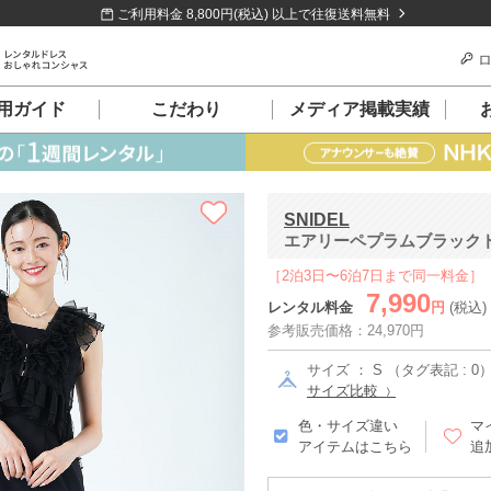
ご利用料金 8,800円(税込) 以上で往復送料無料
ロ
用ガイド
こだわり
メディア掲載実績
SNIDEL
エアリーペプラムブラックドレ
［2泊3日〜6泊7日まで同一料金］
7,990
レンタル料金
円
(税込)
参考販売価格：24,970円
サイズ ： S （タグ表記 : 0
サイズ比較
色・サイズ違い
マ
アイテムはこちら
追