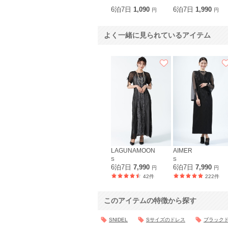
6泊7日
1,090
6泊7日
1,990
円
円
よく一緒に見られているアイテム
LAGUNAMOON
AIMER
S
S
6泊7日
7,990
6泊7日
7,990
円
円
42件
222件
このアイテムの特徴から探す
SNIDEL
Sサイズのドレス
ブラック