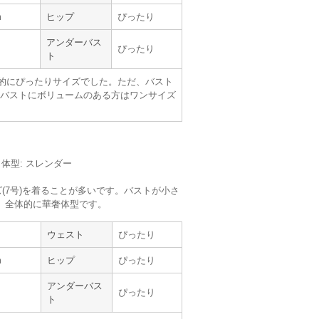
m
ヒップ
ぴったり
同じドレスを着ることを気にしていたので、
。
アンダーバス
ぴったり
ト
的にぴったりサイズでした。ただ、バスト
バストにボリュームのある方はワンサイズ
m／体型: スレンダー
(7号)を着ることが多いです。バストが小さ
サイズ :
ぴったり
。全体的に華奢体型です。
丈 :
ふくらはぎ
使用シーン :
友人の
結婚式
ウェスト
ぴったり
使用時期 :
6月
使用地域 :
富山県
m
ヒップ
ぴったり
アンダーバス
ぴったり
ト