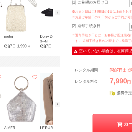
[1] ご希望のお届け日
※お届け日はご利用日の1日以上前をお
※お届け希望日の80日前からご予約が可
[2] 返却手続き日
※返却手続き日とは、お客様が配送業者
metoi
Dorry Doll
Agreable
す。 返却手続き日の14時までに発送
S〜M
6泊7日
1,990
6泊7日
2,490
6泊7日
790
円
円
円
空いていない場合は、在庫商
レンタル期間
[6泊7日まで
7,990
レンタル料金
円
獲得予定
カ
AIMER
LE'RURE
Agreable
Dorry Doll