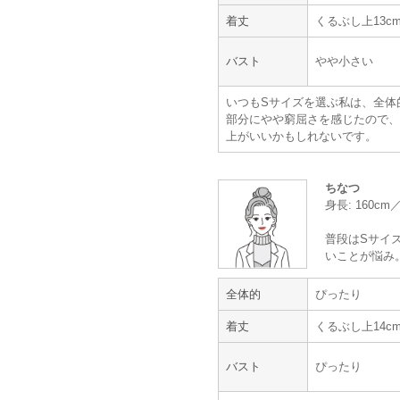
ことで、とても新鮮でした。
着丈
くるぶし上13c
同じグループの友人の結婚式で毎回
レンタルできてとてもよかったです
バスト
やや小さい
【一緒に注文した商品】
いつもSサイズを選ぶ私は、全体
部分にやや窮屈さを感じたので、
上がいいかもしれないです。
23区
ご祝儀袋
ちなつ
身長: 160c
普段はSサイズ
年齢 :
20代
後半
いことが悩み
身長 :
160〜164cm
体重 :
45～49kg
全体的
ぴったり
体型 :
華奢
着丈
くるぶし上14c
バスト
ぴったり