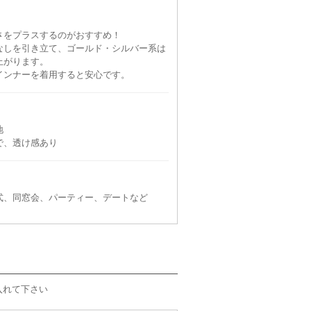
さをプラスするのがおすすめ！
なしを引き立て、ゴールド・シルバー系は
上がります。
インナーを着用すると安心です。
地
で、透け感あり
式、同窓会、パーティー、デートなど
入れて下さい