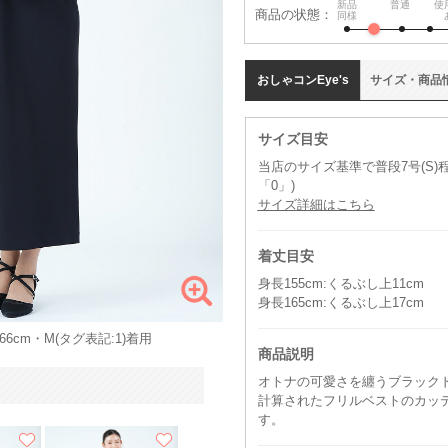
新品
普通
使
商品の状態：
同様
おしゃコン
Eye's
サイズ
・
商品
サイズ目安
当店のサイズ基準で普段7号(S
「0」)
サイズ詳細はこちら
着丈目安
身長155cm:くるぶし上11cm
身長165cm:くるぶし上17cm
6cm・M(タグ表記:1)着用
商品説明
オトナの可愛さを纏うブラック
計算されたフリルベストのカッ
す。