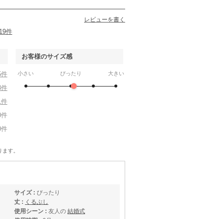
レビューを書く
19件
お客様のサイズ感
5件
小さい
ぴったり
大きい
3件
1件
0件
0件
ります。
サイズ :
ぴったり
丈 :
くるぶし
使用シーン :
友人の
結婚式