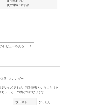
使用時期 :
6月
使用地域 :
東京都
のレビューを見る
【
A12101
】を使用
サイズ :
ぴったり
丈 :
くるぶし
使用シーン :
友人の
結婚式
m／体型: スレンダー
使用時期 :
6月
使用地域 :
愛知県
はSサイズですが、特別華奢ということはあ
近ちょっと二の腕が気になります。
、友人からもたくさん褒めてもらえて嬉しか
ウェスト
ぴったり
たことでいつもとは違うドレスを着ていける