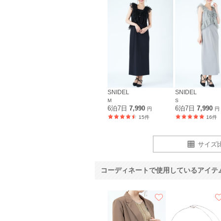
SNIDEL
SNIDEL
M
S
6泊7日
7,990
6泊7日
7,990
円
円
15件
16件
サイズ
コーディネートで使用しているアイテ