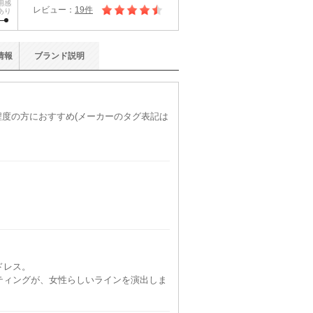
用感
レビュー：
19件
あり
情報
ブランド
説明
)程度の方におすすめ(メーカーのタグ表記は
ドレス。
ティングが、女性らしいラインを演出しま