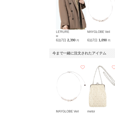
LE'RURE
MAYGLOBE Veil
M
6泊7日
2,390
6泊7日
1,090
円
円
今まで一緒に注文されたアイテム
MAYGLOBE Veil
metoi