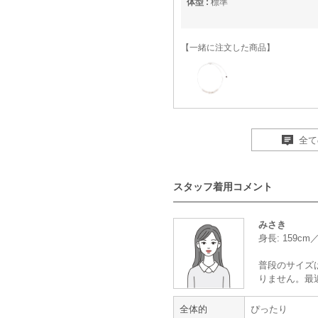
体型 :
標準
【一緒に注文した商品】
MAYGLOBE Veil
全て
とても可愛い
スタッフ着用コメント
年齢 :
20代
後半
身長 :
150〜154cm
みさき
体重 :
40～44kg
身長: 159c
体型 :
標準
普段のサイズ
りません。最
レンタルしたドレスがとても可愛く
ったです。
全体的
ぴったり
自分のドレスではなく、レンタルし