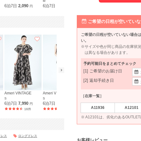
M
M〜L
6泊7日
2,090
6泊7日
2,390
6泊7日
790
6泊7日
2,4
円
円
円
ご希望の日程が空いていな
ご希望の日程が空いていない場合
い。
※サイズや色が同じ商品の在庫状
は異なる場合があります。
予約可能日をまとめてチェック
[1] ご希望のお届け日
[2] 返却手続き日
Ameri VINTAGE
Ameri VINTAGE
JILLSTUART
［在庫一覧］
S
S
S
6泊7日
7,990
6泊7日
7,990
6泊7日
7,590
円
円
円
A11936
A12101
16件
34件
17件
※ A12101は、劣化のあるOUTL
ドレス
ロングドレス
お客様レビュー