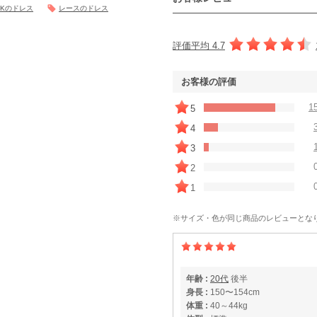
Kのドレス
レースのドレス
評価平均 4.7
お客様の評価
1
5
4
3
2
1
※サイズ・色が同じ商品のレビューとな
年齢 :
20代
後半
身長 :
150〜154cm
体重 :
40～44kg