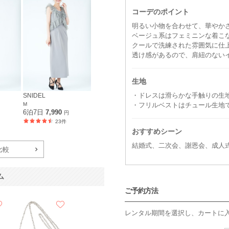
コーデのポイント
明るい小物を合わせて、華やか
ベージュ系はフェミニンな着こ
クールで洗練された雰囲気に仕
透け感があるので、肩紐のない
生地
・ドレスは滑らかな手触りの生
SNIDEL
M
・フリルベストはチュール生地
6泊7日
7,990
円
23件
おすすめシーン
結婚式、二次会、謝恩会、成人
比較
ム
ご予約方法
レンタル期間を選択し、カートに