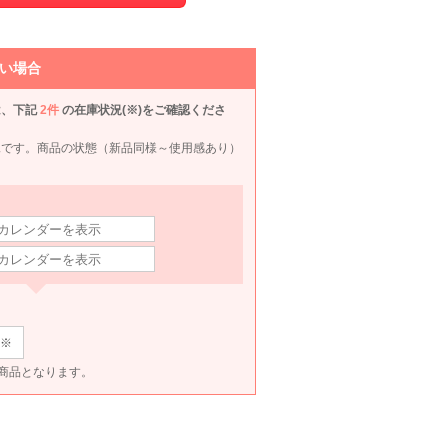
S〜M
S〜M
SS〜S
90
6泊7日
2,490
6泊7日
2,390
6泊7日
2,490
693
円
円
円
円
い場合
は、下記
2件
の在庫状況(※)をご確認くださ
況です。商品の状態（新品同様～使用感あり）
※
ET商品となります。