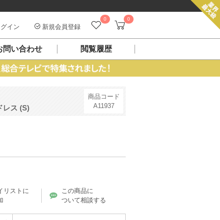
0
0
グイン
新規会員登録
お問い合わせ
閲覧履歴
商品コード
A11937
ス (S)
）
イリストに
この商品に
加
ついて相談する