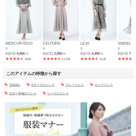
MERCURYDUO
CELFORD
LEJA
SNIDEL
S
S
S
S
6泊7日
6,990
6泊7日
2,900
6泊7日
6,990
6泊7日
7,9
円
円
円
18件
113件
51件
このアイテムの特徴から探す
SNIDEL
Sサイズのドレス
グレードレス
ロングドレス
五分〜長袖のドレス
レースのドレス