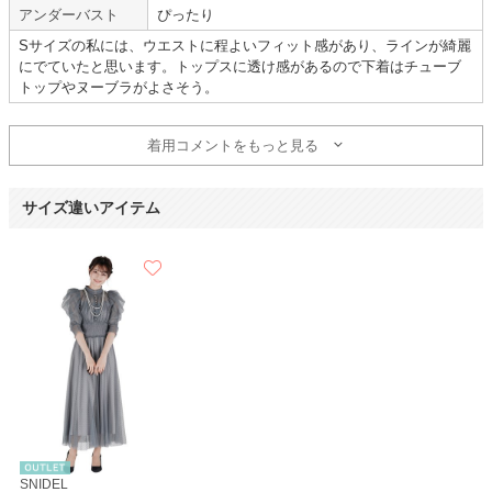
アンダーバスト
ぴったり
Hermoso
Dorry Doll
trattoria
Sサイズの私には、ウエストに程よいフィット感があり、ラインが綺麗
にでていたと思います。トップスに透け感があるので下着はチューブ
トップやヌーブラがよさそう。
着用コメントをもっと見る
年齢 :
20代
後半
サイズ :
ぴったり
身長 :
155〜159cm
丈 :
くるぶし
体重 :
40～44kg
使用シーン :
会社の
結婚式
サイズ違いアイテム
体型 :
華奢
使用時期 :
3月
使用地域 :
広島県
【一緒に注文した商品】
mebelle muse
metoi
SNIDEL