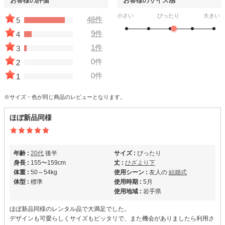
お客様の評価
お客様のサイズ感
小さい
ぴったり
大きい
48件
5
9件
4
1件
3
0件
2
0件
1
※サイズ・色が同じ商品のレビューとなります。
ほぼ新品同様
年齢 :
20代
後半
サイズ :
ぴったり
身長 :
155〜159cm
丈 :
ひざより下
体重 :
50～54kg
使用シーン :
友人の
結婚式
体型 :
標準
使用時期 :
5月
使用地域 :
岩手県
ほぼ新品同様のレンタル品で大満足でした。
デザインも可愛らしくサイズもピッタリで、また機会がありましたら利用さ