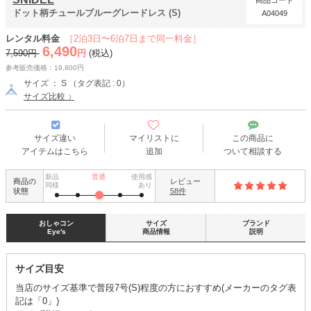
商品コード
ドット柄チュールブルーグレードレス (S)
A04049
レンタル料金
［2泊3日〜6泊7日まで同一料金］
6,490
7,590円
円
(税込)
参考販売価格：19,800円
サイズ ： S （タグ表記 : 0）
サイズ比較
サイズ違い
マイリストに
この商品に
アイテムはこちら
追加
ついて相談する
新品
普通
使用感
商品の
レビュー
同様
あり
状態
58件
おしゃコン
サイズ
ブランド
Eye's
商品情報
説明
サイズ目安
当店のサイズ基準で普段7号(S)程度の方におすすめ(メーカーのタグ表
記は「0」)