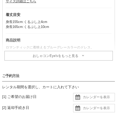
サイズ詳細はこちら
着丈目安
身長155cm:くるぶし上4cm
身長165cm:くるぶし上10cm
商品説明
ロマンティックに着映えるブルーグレーカラーのドレス。
エアリーなチュールスカートが特別感を盛り上げます。
おしゃコンEye'sをもっと見る
コーデのポイント
明るい小物を合わせると華やかでフェミニンなコーディネートの完
ご予約方法
成。
袖にボリュームがあるので、ロングネックレスですっきりと仕上げる
レンタル期間を選択し、カートに入れて下さい
のがおすすめ。
透け感があるので、肩紐のないインナーを着用すると安心です。
[1] ご希望のお届け日
生地
[2] 返却手続き日
・ドットチュール生地にアッシュカーキの裏地の二枚重ねで、デコル