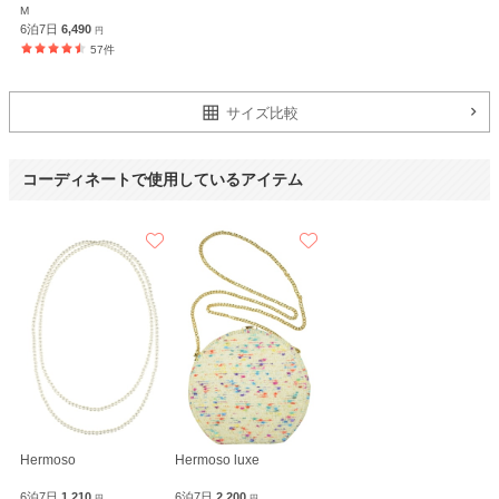
M
6泊7日
6,490
円
57件
サイズ比較
コーディネートで使用しているアイテム
Hermoso
Hermoso luxe
6泊7日
1,210
6泊7日
2,200
円
円