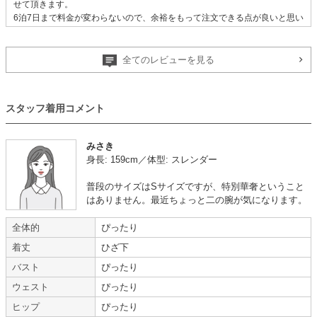
せて頂きます。
6泊7日まで料金が変わらないので、余裕をもって注文できる点が良いと思い
ました。
【一緒に注文した商品】
全てのレビューを見る
スタッフ着用コメント
mebelle muse
Dorry Doll
metoi
みさき
身長: 159cm／体型: スレンダー
普段のサイズはSサイズですが、特別華奢ということ
年齢 :
20代
後半
サイズ :
ぴったり
はありません。最近ちょっと二の腕が気になります。
身長 :
155〜159cm
丈 :
ひざより下
体重 :
50～54kg
使用シーン :
友人の
結婚式
全体的
ぴったり
体型 :
標準
使用時期 :
4月
使用地域 :
埼玉県
着丈
ひざ下
バスト
ぴったり
【一緒に注文した商品】
ウェスト
ぴったり
ヒップ
ぴったり