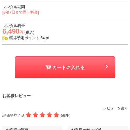
テと背中、袖に透け感あり
レンタル期間
[6泊7日まで同一料金]
おすすめシーン
結婚式、二次会、謝恩会、成人式、同窓会、パーティー、女子会など
レンタル料金
6,490
円
(税込)
獲得予定ポイント
64
pt
カートに入れる
お客様レビュー
レビューを書く
評価平均 4.8
58件