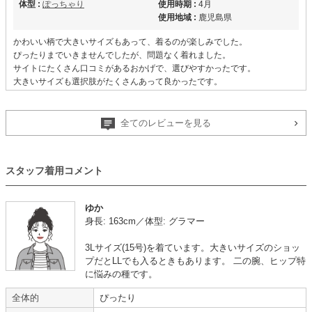
体型 :
ぽっちゃり
使用時期 :
4月
使用地域 :
鹿児島県
かわいい柄で大きいサイズもあって、着るのが楽しみでした。
ぴったりまでいきませんでしたが、問題なく着れました。
サイトにたくさん口コミがあるおかげで、選びやすかったです。
大きいサイズも選択肢がたくさんあって良かったです。
【一緒に注文した商品】
全てのレビューを見る
VIWOMINA
Hermoso
スタッフ着用コメント
ゆか
【A06860】（破棄済み）を使用
身長: 163cm／体型: グラマー
年齢 :
30代
前半
丈 :
ひざより下
3Lサイズ(15号)を着ています。大きいサイズのショッ
身長 :
160〜164cm
使用シーン :
会社の
結婚式
プだとLLでも入るときもあります。 二の腕、ヒップ特
体重 :
80kg〜
使用時期 :
4月
に悩みの種です。
体型 :
ぽっちゃり
使用地域 :
千葉県
全体的
ぴったり
ドレスはゆとりがあって使いやすかったです。