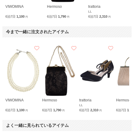
VIWOMINA
Hermoso
trattoria
LL
6泊7日
1,100
6泊7日
1,790
6泊7日
2,310
円
円
円
今まで一緒に注文されたアイテム
VIWOMINA
Hermoso
trattoria
Hermoso l
LL
6泊7日
1,100
6泊7日
1,790
6泊7日
2,310
6泊7日
1,9
円
円
円
よく一緒に見られているアイテム