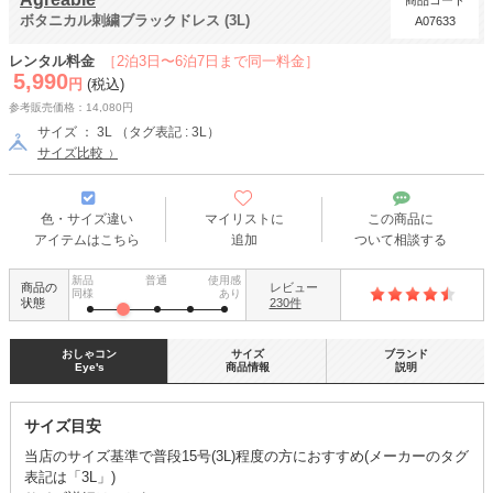
商品コード
ボタニカル刺繍ブラックドレス (3L)
A07633
レンタル料金
［2泊3日〜6泊7日まで同一料金］
5,990
円
(税込)
参考販売価格：14,080円
サイズ ： 3L （タグ表記 : 3L）
サイズ比較
色・サイズ違い
マイリストに
この商品に
アイテムはこちら
追加
ついて相談する
新品
普通
使用感
商品の
レビュー
同様
あり
状態
230件
おしゃコン
サイズ
ブランド
Eye's
商品情報
説明
サイズ目安
当店のサイズ基準で普段15号(3L)程度の方におすすめ(メーカーのタグ
表記は「3L」)