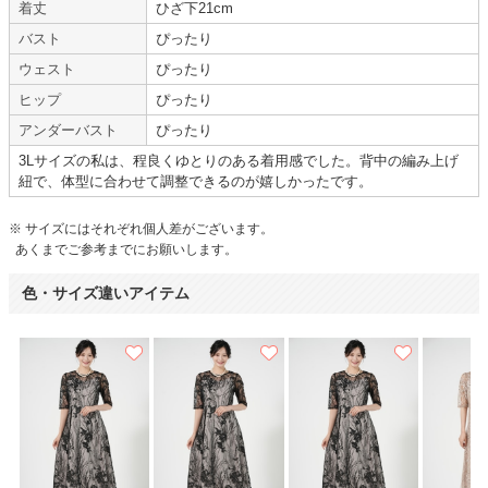
着丈
ひざ下21cm
暑かったので、ジャケットは一度羽織るくらいでしたが、窮屈で本当に3L?
って感じでした。
バスト
ぴったり
助かりました。
ウェスト
ぴったり
ありがとうございました。
また機会があったら使用します。
ヒップ
ぴったり
アンダーバスト
ぴったり
【一緒に注文した商品】
3Lサイズの私は、程良くゆとりのある着用感でした。背中の編み上げ
紐で、体型に合わせて調整できるのが嬉しかったです。
※ サイズにはそれぞれ個人差がございます。
Hermoso
Dorry Doll
あくまでご参考までにお願いします。
色・サイズ違いアイテム
デザインもかわいく大変満足
【A06860】（破棄済み）を使用
年齢 :
20代
後半
サイズ :
ぴったり
身長 :
155〜159cm
丈 :
ふくらはぎ
体重 :
80kg〜
使用シーン :
友人の
結婚式
体型 :
ぽっちゃり
使用時期 :
3月
使用地域 :
山口県