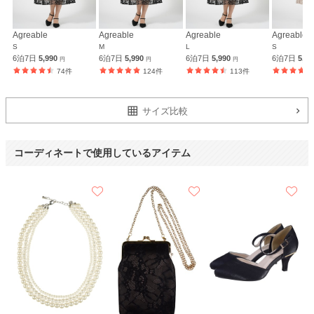
サイズもぴったりでした。
脇のところが少しきついかなと思いましたが、着てみると案外大丈夫でし
た。
Agreable
Agreable
Agreable
Agreable
デザインもかわいく、大変満足でした。
S
M
L
S
いつも利用させていただいています。
6泊7日
5,990
6泊7日
5,990
6泊7日
5,990
6泊7日
5,9
円
円
円
日程通りに届き、大きいサイズの品ぞろえもあるので大変助かっています。
74件
124件
113件
また、お願いできたらと思います。
サイズ比較
【一緒に注文した商品】
コーディネートで使用しているアイテム
Dorry Doll
trattoria