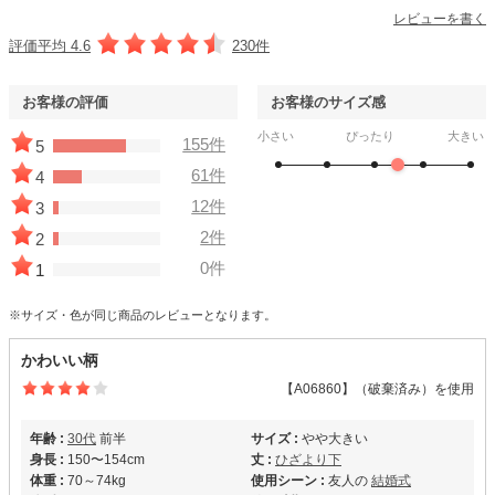
あり
レビューを書く
評価平均 4.6
230件
おすすめシーン
結婚式、二次会、謝恩会、成人式、同窓会、パーティー、女子会など
お客様の評価
お客様のサイズ感
小さい
ぴったり
大きい
155件
5
61件
4
12件
3
2件
2
0件
1
※サイズ・色が同じ商品のレビューとなります。
かわいい柄
【A06860】（破棄済み）を使用
年齢 :
30代
前半
サイズ :
やや大きい
身長 :
150〜154cm
丈 :
ひざより下
体重 :
70～74kg
使用シーン :
友人の
結婚式