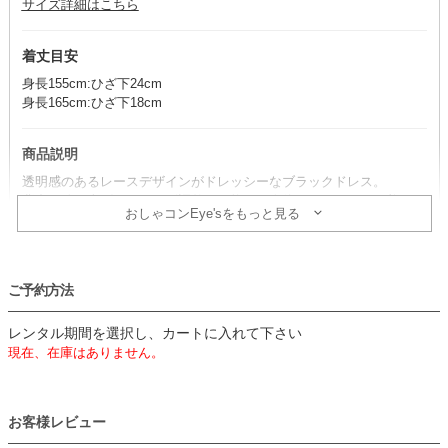
サイズ詳細はこちら
着丈目安
身長155cm:ひざ下24cm
身長165cm:ひざ下18cm
商品説明
透明感のあるレースデザインがドレッシーなブラックドレス。
背中の編み上げ紐でサイズ調整が可能で、身体にフィットした美しい
おしゃコンEye'sをもっと見る
ラインを演出します。
コーデのポイント
ご予約方法
小物はブラックでまとめると、大人な雰囲気になりおすすめ。
裏地と同じベージュ小物を合わせても、華やかな雰囲気を楽しめま
レンタル期間を選択し、カートに入れて下さい
す。
現在、在庫はありません。
透け感があるので、肩紐のないインナーを着用すると安心です。
生地
お客様レビュー
・レース生地に同色裏地の二枚重ねで、デコルテと背中、袖に透け感