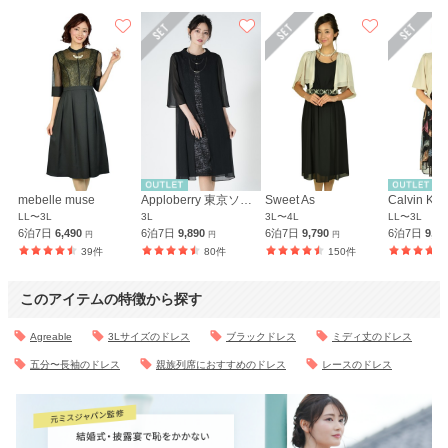
mebelle muse
Apploberry 東京ソワール
Sweet As
Calvin Kle
LL〜3L
3L
3L〜4L
LL〜3L
6泊7日
6,490
6泊7日
9,890
6泊7日
9,790
6泊7日
9,7
円
円
円
39件
80件
150件
このアイテムの特徴から探す
Agreable
3Lサイズのドレス
ブラックドレス
ミディ丈のドレス
五分〜長袖のドレス
親族列席におすすめのドレス
レースのドレス