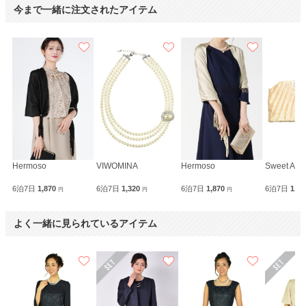
今まで一緒に注文されたアイテム
Hermoso
VIWOMINA
Hermoso
Sweet As
6泊7日
1,870
6泊7日
1,320
6泊7日
1,870
6泊7日
1,9
円
円
円
よく一緒に見られているアイテム