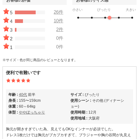
お客様の評価
お客様のサイズ感
小さい
ぴったり
大きい
26件
5
10件
4
2件
3
0件
2
0件
1
※サイズ・色が同じ商品のレビューとなります。
便利で有難いです
年齢 :
40代
前半
サイズ :
ぴったり
身長 :
155〜159cm
使用シーン :
その他 (ディナーシ
体重 :
60～64kg
ョー)
体型 :
ややぽっちゃり
使用時期 :
12月
使用地域 :
大阪府
胸元が開きすぎていた為、見えてもOKなインナーが必須でした。
ドレス1枚だけでは胸元がブカブカすぎて、ブラジャーや胸の谷間が丸見え