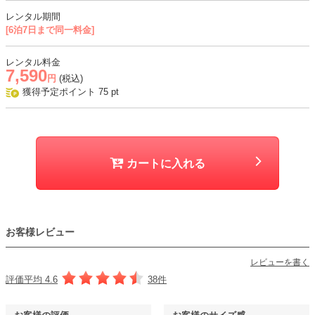
おすすめシーン
レンタル期間
[6泊7日まで同一料金]
結婚式、二次会、謝恩会、成人式、同窓会、パーティー、お食事会な
ど
レンタル料金
7,590
円
(税込)
獲得予定ポイント
75
pt
カートに入れる
お客様レビュー
レビューを書く
評価平均 4.6
38件