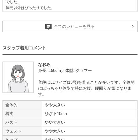
でした。
胸元以外はぴったりでした。
胸元が浅いデザインだと1枚でOKなのに、と残念でした。
スーツやドレスをレンタルできるのは便利で有難いです。
全てのレビューを見る
【一緒に注文した商品】
スタッフ着用コメント
VIWOMINA
Hermoso
Sweet As
なおみ
身長: 158cm／体型: グラマー
普段はLLサイズ(13号)を着ることが多いです。全体的
にぽっちゃり体型で特にお腹、腰回りが気になりま
年齢 :
30代
後半
サイズ :
ぴったり
す。
体重 :
65～69kg
使用シーン :
友人の
結婚式
体型 :
ぽっちゃり
使用時期 :
2月
全体的
やや大きい
使用地域 :
東京都
着丈
ひざ下10cm
バスト
やや大きい
【一緒に注文した商品】
ウェスト
やや大きい
ヒップ
やや大きい