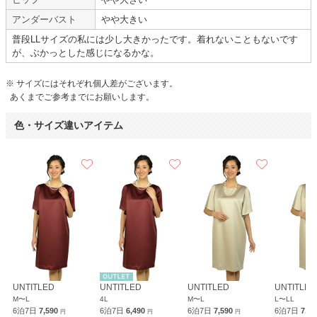
アンダーバスト
やや大きい
Hermoso
Sweet As
普段LLサイズの私には少し大きかったです。着れないこともないです
が、ぶかっとした感じになるかな。
友人の結婚式で利用
※ サイズにはそれぞれ個人差がございます。
あくまでご参考までにお願いします。
年齢 :
30代
前半
サイズ :
ぴったり
色・サイズ違いアイテム
身長 :
165〜169cm
丈 :
ひざ丈
体重 :
70～74kg
使用シーン :
友人の
結婚式
体型 :
ぽっちゃり
使用時期 :
7月
使用地域 :
東京都
二の腕が気にならずに使えてよかった。
ショールと併せてレンタルしたが、ショールなしで十分気になるところを隠
せたので良かった。
【一緒に注文した商品】
UNTITLED
UNTITLED
UNTITLED
UNTITLED
M〜L
4L
M〜L
L〜LL
mebelle muse
6泊7日
7,590
6泊7日
6,490
6泊7日
7,590
6泊7日
7,5
円
円
円