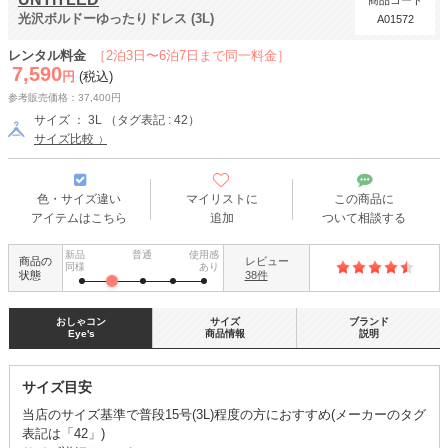
商品コード
光沢ボルドーゆったりドレス (3L)
A01572
レンタル料金
［2泊3日〜6泊7日まで同一料金］
7,590
円
(税込)
参考販売価格：37,400円
サイズ ： 3L （タグ表記 : 42）
サイズ比較
色・サイズ違い
マイリストに
この商品に
アイテムはこちら
追加
ついて相談する
新品
普通
使用感
商品の
レビュー
同様
あり
状態
38件
おしゃコン
サイズ
ブランド
Eye's
商品情報
説明
サイズ目安
当店のサイズ基準で普段15号(3L)程度の方におすすめ(メーカーのタグ
表記は「42」)