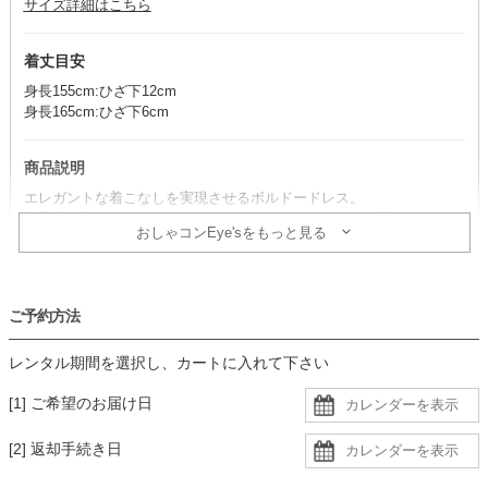
サイズ詳細はこちら
着丈目安
身長155cm:ひざ下12cm
身長165cm:ひざ下6cm
商品説明
エレガントな着こなしを実現させるボルドードレス。
着心地の良いゆったりとしたデザインで、マタニティの方におすすめ
おしゃコンEye'sをもっと見る
な一着。
コーデのポイント
ご予約方法
ブラック小物で揃えると、大人の女性の雰囲気漂う装いに。
ベージュ系小物と合わせると柔らかな印象に仕上がります。
レンタル期間を選択し、カートに入れて下さい
生地
[1] ご希望のお届け日
・光沢感のあるつるんとした滑らかな生地に同色裏地の二枚重ね
[2] 返却手続き日
・袖はドレス生地とシフォン生地の二枚重ね