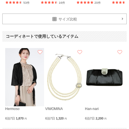
53件
16件
20件
サイズ比較
コーディネートで使用しているアイテム
Hermoso
VIWOMINA
Han-nari
6泊7日
1,870
6泊7日
1,320
6泊7日
2,200
円
円
円