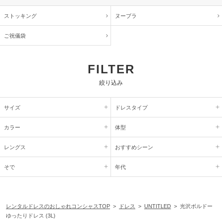
ストッキング
ヌーブラ
ご祝儀袋
FILTER
絞り込み
サイズ
ドレスタイプ
カラー
体型
レングス
おすすめシーン
そで
年代
レンタルドレスのおしゃれコンシャスTOP
>
ドレス
>
UNTITLED
> 光沢ボルドー
ゆったりドレス (3L)