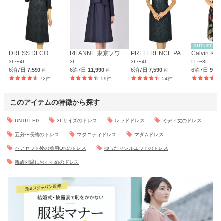
DRESS DECO
RIFANNE 東京ソワール
PREFERENCE PARTY'S
Calvin Kle
3L〜4L
3L
3L〜4L
LL〜3L
6泊7日
7,590
6泊7日
11,990
6泊7日
7,590
6泊7日
9,7
円
円
円
72件
59件
54件
このアイテムの特徴から探す
UNTITLED
3Lサイズのドレス
レッドドレス
ミディ丈のドレス
五分〜長袖のドレス
マタニティドレス
マダムドレス
ヘアセット後の着用OKのドレス
ゆったりシルエットのドレス
親族列席におすすめのドレス