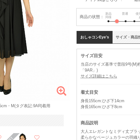
新品
普通
使
商品の状態：
同様
おしゃコン
Eye's
サイズ
・
商品
サイズ目安
当店のサイズ基準で普段9号(M
「9AR」)
サイズ詳細はこちら
着丈目安
身長155cm:ひざ下14cm
cm・M(タグ表記:9AR)着用
身長165cm:ひざ下8cm
商品説明
大人エレガントなミディ丈ブラ
柔らかなベージュカラーの羽織