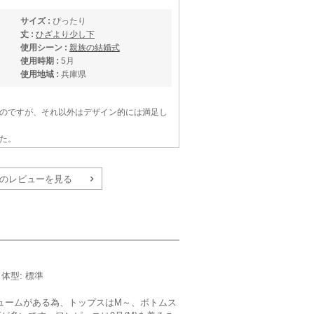
サイズ :
ぴったり
丈 :
ひざより少し下
使用シーン :
親族の結婚式
使用時期 :
5月
使用地域 :
兵庫県
のですが、それ以外はデザイン的には満足し
た。
すく掲載されていると思います。
になって選びやすかったです。
のレビューを見る
りありがとうございました。
【
B01266
】を使用
サイズ :
ぴったり
丈 :
ひざより少し下
／体型: 標準
使用シーン :
親族の結婚式
使用時期 :
9月
ュームがある為、トップスはM～、ボトムス
使用地域 :
宮城県