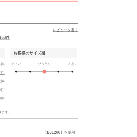
レビューを書く
168件
お客様のサイズ感
4件
小さい
ぴったり
大きい
2件
2件
0件
0件
ります。
【
B01266
】を使用