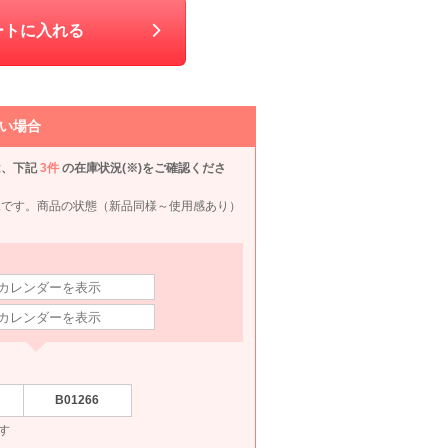
70
6泊7日
1,540
6泊7日
1,870
6泊7日
1,980
6泊
円
円
円
円
ートに入れる
い場合
は、下記
3件
の在庫状況(※)をご確認くださ
況です。商品の状態（新品同様～使用感あり）
B01266
す