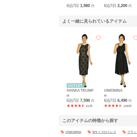
6泊7日
1,980
6泊7日
2,200
円
円
よく一緒に見られているアイテム
IVANKA TRUMP
VIWOMINA
M
M
6泊7日
7,590
6泊7日
6,490
円
円
41件
168件
このアイテムの特徴から探す
VIWOMINA
Mサイズのドレス
ブラッ