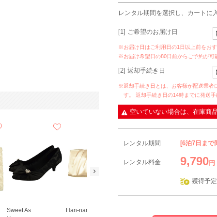
レンタル期間を選択し、カートに
[1] ご希望のお届け日
※お届け日はご利用日の1日以上前をお
※お届け希望日の80日前からご予約が可
[2] 返却手続き日
※返却手続き日とは、お客様が配送業者
す。 返却手続き日の14時までに発送
空いていない場合は、在庫商
レンタル期間
[6泊7日まで
9,790
レンタル料金
円
獲得予定
Sweet As
Han-nari
伝統鶴モチーフご祝儀袋
VIWOMINA