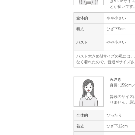
はS～Mサイズ
とが多いです
【一緒に注文した商品】
全体的
やや小さい
着丈
ひざ下9cm
Sweet As
バスト
やや小さい
バスト大きめMサイズの私には、
なく着れたので、普通Mサイズさ
年齢 :
50代以降
身長 :
165〜169cm
みさき
体重 :
45～49kg
身長: 159c
体型 :
標準
普段のサイズ
りません。最
全体的
ぴったり
着丈
ひざ下12cm