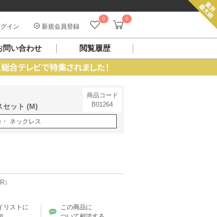
0
0
グイン
新規会員登録
お問い合わせ
閲覧履歴
商品コード
B01264
ット (M)
ロ・ ネックレス
AR）
イリストに
この商品に
加
ついて相談する