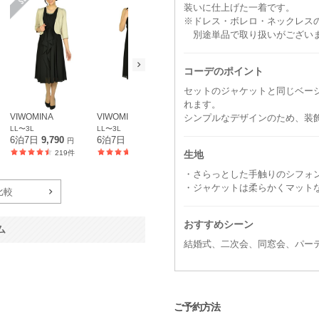
装いに仕上げた一着です。
※ドレス・ボレロ・ネックレス
別途単品で取り扱いがござい
コーデのポイント
セットのジャケットと同じベー
れます。
VIWOMINA
VIWOMINA
シンプルなデザインのため、装
LL〜3L
LL〜3L
6泊7日
9,790
6泊7日
6,490
円
円
生地
219件
219件
・さらっとした手触りのシフォ
・ジャケットは柔らかくマット
比較
おすすめシーン
ム
結婚式、二次会、同窓会、パー
ご予約方法