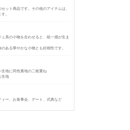
のセット商品です。その他のアイテムは、
ます。
ジュ系の小物を合わせると、統一感が生ま
飾のある華やかな小物とも好相性です。
ン生地に同色裏地の二枚重ね
な生地
ティー、お食事会、デート、式典など