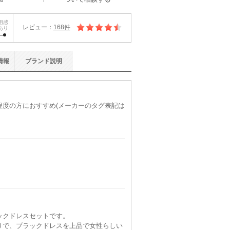
用感
レビュー：
168件
あり
情報
ブランド
説明
)程度の方におすすめ(メーカーのタグ表記は
ックドレスセットです。
りで、ブラックドレスを上品で女性らしい