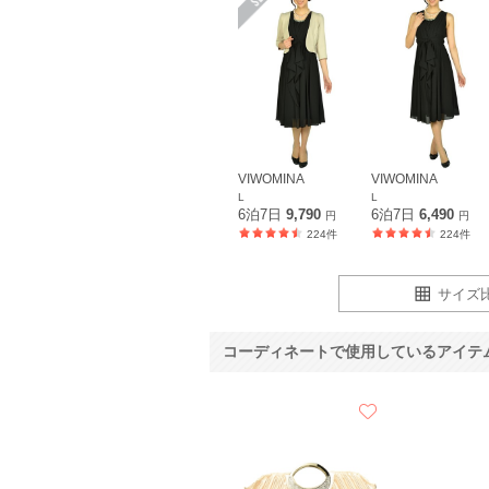
VIWOMINA
VIWOMINA
L
L
6泊7日
9,790
6泊7日
6,490
円
円
224件
224件
サイズ
コーディネートで使用しているアイテ