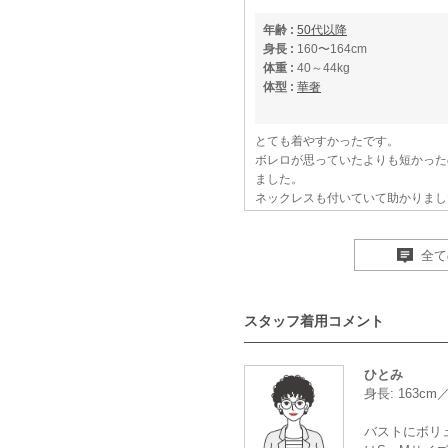
年齢 :
50代以降
身長 :
160〜164cm
体重 :
40～44kg
体型 :
華奢
とても着やすかったです。
ボレロが思っていたよりも短かった
ました。
ネックレスも付いていて助かりまし
サイトはジャンル別に、とても見や
様々な角度からの情報提供が、参考
全て
キャンセルにもすぐに対応して下さ
スタッフ着用コメント
年齢 :
50代以降
ひとみ
身長 :
150〜154cm
身長: 163cm
体重 :
40～44kg
体型 :
華奢
バストにボリ