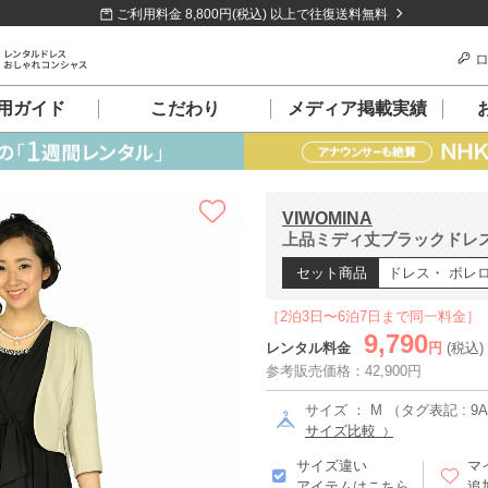
ご利用料金 8,800円(税込) 以上で往復送料無料
ロ
用ガイド
こだわり
メディア掲載実績
VIWOMINA
上品ミディ丈ブラックドレスセ
セット商品
ドレス・ ボレ
［2泊3日〜6泊7日まで同一料金］
9,790
レンタル料金
円
(税込)
参考販売価格：42,900円
サイズ ： M （タグ表記 : 9
サイズ比較
サイズ違い
マ
アイテムはこちら
追