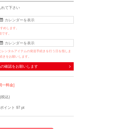
入れて下さい
すすめします。
能です。
にレンタルアイテムの発送手続きを行う日を指しま
手続きをお願いします。
品の確認をお願いします
同一料金]
(税込)
ポイント
97
pt
Han-nari
mebelle muse
Sweet As
Herm