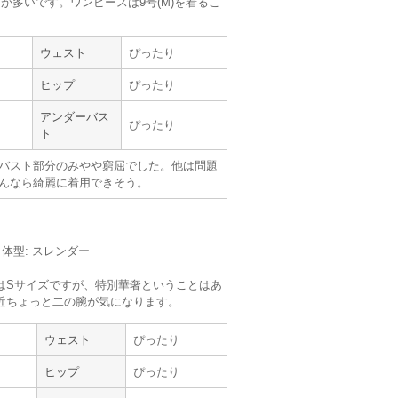
が多いです。ワンピースは9号(M)を着るこ
。
ウェスト
ぴったり
ヒップ
ぴったり
アンダーバス
ぴったり
ト
【
B01265
】を使用
バスト部分のみやや窮屈でした。他は問題
んなら綺麗に着用できそう。
サイズ :
ぴったり
丈 :
ひざより少し下
使用シーン :
親族の結婚式
m／体型: スレンダー
使用時期 :
4月
使用地域 :
宮城県
はSサイズですが、特別華奢ということはあ
近ちょっと二の腕が気になります。
ウェスト
ぴったり
ヒップ
ぴったり