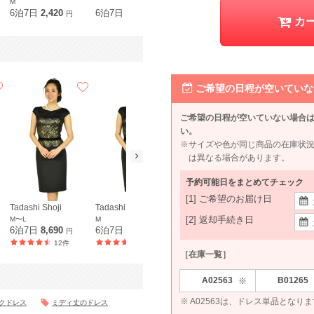
M
6泊7日
2,420
6泊7日
2,200
858
6泊7日
1,8
円
円
円
カ
ご希望の日程が空いていな
ご希望の日程が空いていない場合
い。
※サイズや色が同じ商品の在庫状
は異なる場合があります。
予約可能日をまとめてチェック
[1] ご希望のお届け日
Tadashi Shoji
Tadashi Shoji
Calvin Klein
[2] 返却手続き日
M〜L
M
S〜M
6泊7日
8,690
6泊7日
8,690
6泊7日
7,590
円
円
円
12件
10件
22件
［在庫一覧］
A02563
B01265
※
※ A02563は、ドレス単品となりま
クドレス
ミディ丈のドレス