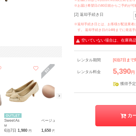
※お届け希望日の80日前からご予約が可
[2] 返却手続き日
※返却手続き日とは、お客様が配送業者
す。 返却手続き日の14時までに発送
空いていない場合は、在庫商
レンタル期間
[6泊7日まで
5,390
レンタル料金
円
獲得予定
カ
Sweet As
ベージュ ヌーブラ 超軽量メリーブラ
Dorry Doll
vanity beaut
M
M
6泊7日
1,980
1,650
6泊7日
1,760
6泊7日
2,3
円
円
円