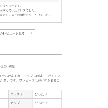
も良かったです。
回求めていたドレスでした。
ぎずドレスとの相性もぴったりでした。
簡単で助かりました。
い出になりました。
のレビューを見る
たいと思います。
／体型: 標準
ュームがある為、トップスはM～、ボトムス
が多いです。ワンピースは9号(M)を着るこ
。
ウェスト
ぴったり
サイズ :
ぴったり
ヒップ
ぴったり
丈 :
ひざ丈