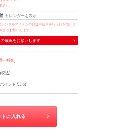
能です。
にレンタルアイテムの発送手続きを行う日を指しま
手続きをお願いします。
品の確認をお願いします
同一料金]
(税込)
ポイント
53
pt
ートに入れる
y
VIWOMINA
Luxe brille
mebelle muse
Agre
M〜L
10
6泊7日
2,310
6泊7日
1,990
6泊7日
1,210
6泊
円
円
円
円