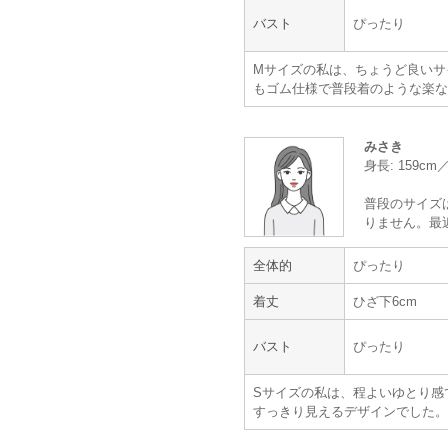
体重 :
45～49kg
バスト
ぴったり
体型 :
標準
Mサイズの私は、ちょうど良いサ
デザインで選びました。
もゴム仕様で普段着のような楽な
肌ざわりも良くサイズもぴったりで
返却用の材料等を一緒に梱包してく
また利用させて頂きます。
みさき
身長: 159c
可愛かったので2回目のレンタ
普段のサイズ
りません。最
全体的
ぴったり
年齢 :
20代
前半
身長 :
155〜159cm
着丈
ひざ下6cm
体重 :
50～54kg
体型 :
標準
バスト
ぴったり
サイズもピッタリで可愛かったので
Sサイズの私は、程よいゆとり感
今回も大変満足でした。
すっきり見えるデザインでした。
サイトは口コミがあるので詳細が分