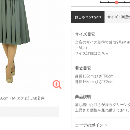
おしゃコン
Eye's
サイズ
・
商品
サイズ目安
当店のサイズ基準で普段9号(M
「M」)
サイズ詳細はこちら
着丈目安
身長155cm:ひざ下8cm
身長165cm:ひざ下2cm
商品説明
6cm・M(タグ表記:M)着用
落ち着いた甘さが漂うグリーン
上品さと個性を兼ね備えており
コーデのポイント