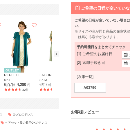
ご希望の日程が空いていな
ご希望の日程が空いていない場合
い。
※サイズや色が同じ商品の在庫状
は異なる場合があります。
予約可能日をまとめてチェック
[1] ご希望のお届け日
[2] 返却手続き日
REPLETE
LAGUNAMOON
EMMEL REFINES
Kaene
［在庫一覧］
M〜L
S〜M
M
M
6泊7日
4,290
6泊7日
7,590
6泊7日
6,490
6泊7日
5,9
円
円
円
A03790
32件
110件
21件
お客様レビュー
ス
ひざ丈のドレス
ヘアセット後の着用OKのドレス