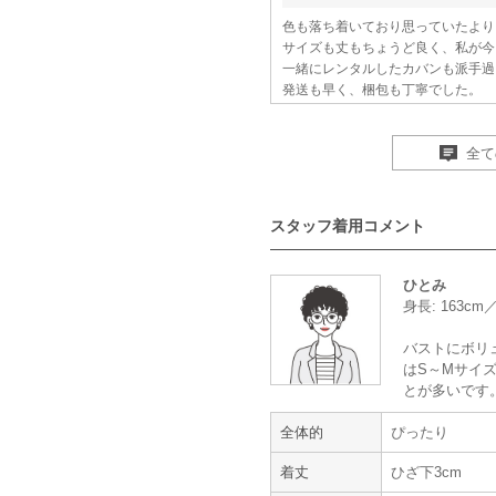
色も落ち着いており思っていたより
サイズも丈もちょうど良く、私が今
一緒にレンタルしたカバンも派手過
発送も早く、梱包も丁寧でした。
何より、返送の仕方が分かりやすく
初の友人の結婚式でしたので良い思
全て
また機会がありましたら必ず利用し
ありがとうございました!!
【一緒に注文した商品】
スタッフ着用コメント
ひとみ
身長: 163cm
Hermoso luxe
バストにボリ
はS～Mサイズ
肌ざわりの良いドレス
とが多いです
全体的
ぴったり
年齢 :
20代
後半
着丈
ひざ下3cm
身長 :
155〜159cm