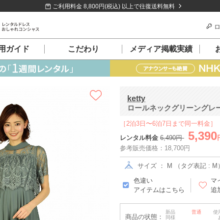
ご利用料金 8,800円(税込) 以上で往復送料無料
ロ
用ガイド
こだわり
メディア掲載実績
ketty
ロールネックグリーングレード
［2泊3日〜6泊7日まで同一料金］
5,390
レンタル料金
6,490円
参考販売価格：18,700円
サイズ ： M （タグ表記 : M
色違い
マ
アイテムはこちら
追
新品
普通
使
商品の状態：
同様