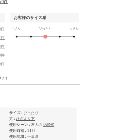
70件
お客様のサイズ感
0件
小さい
ぴったり
大きい
2件
8件
0件
0件
ります。
サイズ :
ぴったり
丈 :
ひざより下
使用シーン :
友人の
結婚式
使用時期 :
11月
使用地域 :
千葉県