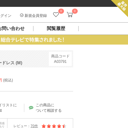
0
0
グイン
新規会員登録
お問い合わせ
閲覧履歴
商品コード
A03791
レス (M)
円
(税込)
）
イリストに
この商品に
加
ついて相談する
用感
レビュー：
70件
あり