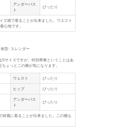
使用シーン :
親族の結婚式
アンダーバス
ぴったり
使用時期 :
9月
ト
使用地域 :
東京都
イズ感で着ることが出来ました。ウエスト
着心地です。
した。
ださるのが、分かりやすく助かりました。
m／体型: スレンダー
ルです
はSサイズですが、特別華奢ということはあ
近ちょっと二の腕が気になります。
【
A03790
】を使用
ウェスト
ぴったり
サイズ :
ぴったり
丈 :
ひざより少し下
ヒップ
ぴったり
使用シーン :
友人の
結婚式
使用時期 :
11月
アンダーバス
使用地域 :
京都府
ぴったり
ト
2回目のレンタルでした。
で綺麗に着ることが出来ました。二の腕も
かりやすく、選びやすいです。