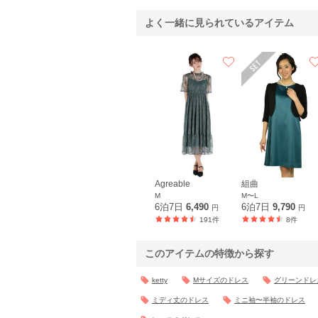
よく一緒に見られているアイテム
Agreable
組曲
M
M〜L
6泊7日
6,490
6泊7日
9,790
円
円
191件
8件
このアイテムの特徴から探す
ketty
Mサイズのドレス
グリーンドレ
ミディ丈のドレス
ミニ袖〜半袖のドレス