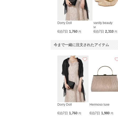
Dorry Doll
vanity beauty
M
6泊7日
1,760
6泊7日
2,310
円
円
今まで一緒に注文されたアイテム
Dorry Doll
Hermoso luxe
6泊7日
1,760
6泊7日
1,980
円
円