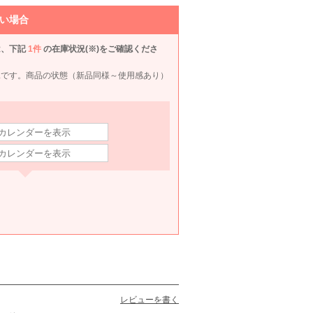
い場合
は、下記
1件
の在庫状況(※)をご確認くださ
況です。商品の状態（新品同様～使用感あり）
AIMER
Rirandture
ketty
SHI
M
M
M〜L
S〜M
90
6泊7日
5,390
6泊7日
8,690
6泊7日
9,790
6泊
円
円
円
円
20件
86件
14件
30件
レビューを書く