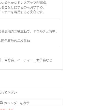
しい柔らかなドレスアップが完成。
た着こなしにするのもおすすめ。
インナーを着用すると安心です。
同色裏地の二枚重ねで、デコルテと背中、
に同色裏地の二枚重ね
式、同窓会、パーティー、女子会など
入れて下さい
すすめします。