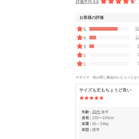
評価平均 4.6
お客様の評価
5
5
1
4
3
2
1
※サイズ・色が同じ商品のレビューとな
サイズも丈もちょうど良い
年齢 :
20代
後半
身長 :
150〜154cm
体重 :
50～54kg
体型 :
標準