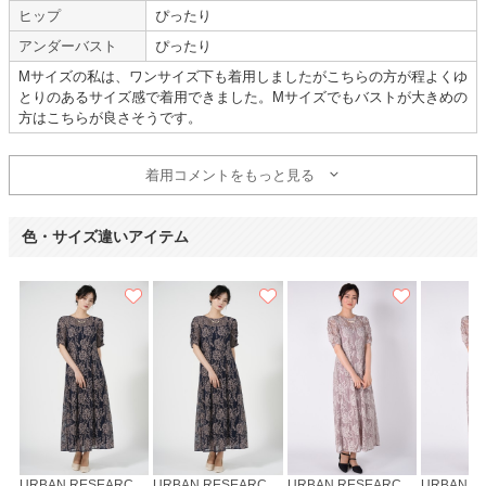
身長 :
165〜169cm
丈 :
ふくらはぎ
ヒップ
ぴったり
体重 :
55～59kg
使用シーン :
親族の結婚式
アンダーバスト
ぴったり
体型 :
妊娠
7ヶ月
使用時期 :
6月
使用地域 :
東京都
Mサイズの私は、ワンサイズ下も着用しましたがこちらの方が程よくゆ
とりのあるサイズ感で着用できました。Mサイズでもバストが大きめの
方はこちらが良さそうです。
【一緒に注文した商品】
着用コメントをもっと見る
metoi
色・サイズ違いアイテム
URBAN RESEARCH ROSSO
URBAN RESEARCH ROSSO
URBAN RESEARCH ROSSO