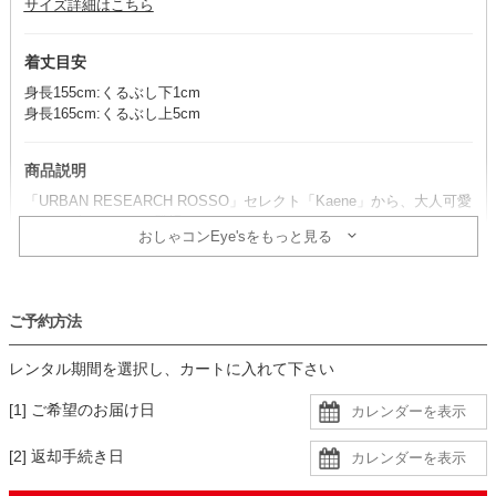
サイズ詳細はこちら
着丈目安
身長155cm:くるぶし下1cm
身長165cm:くるぶし上5cm
商品説明
「URBAN RESEARCH ROSSO」セレクト「Kaene」から、大人可愛
いネイビードレスが登場。
おしゃコンEye'sをもっと見る
ピンク刺繍で浮き立つ花柄が、華やかな一着です。
エプロンスタイルでサイズ感を調節できるため、妊娠中の方にもおす
すめ。
ご予約方法
コーデのポイント
レンタル期間を選択し、カートに入れて下さい
小物はシンプルなデザインを選ぶと、ドレスのデザインが引き立ちお
すすめ。
[1] ご希望のお届け日
ベージュ系と相性がよく、優しい雰囲気にまとまります。
透け感があるので、肩紐のないインナーを着用すると安心です。
[2] 返却手続き日
※レースドレスは背中で結ぶ仕様のため、お一人での着用は難しいデ
ザインです。