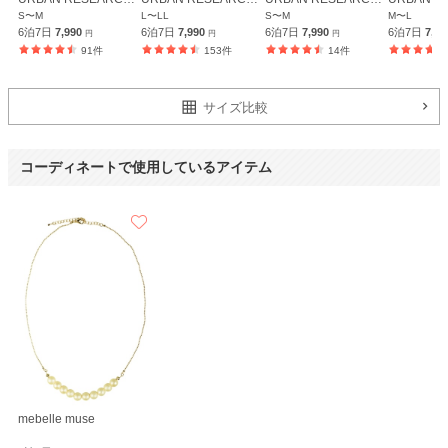
S〜M
L〜LL
S〜M
M〜L
6泊7日
7,990
6泊7日
7,990
6泊7日
7,990
6泊7日
7,9
円
円
円
91件
153件
14件
サイズ比較
コーディネートで使用しているアイテム
mebelle muse