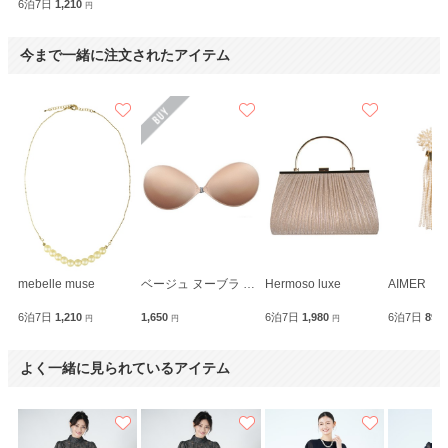
6泊7日
1,210
円
今まで一緒に注文されたアイテム
mebelle muse
ベージュ ヌーブラ 超軽量メリーブラ
Hermoso luxe
AIMER
6泊7日
1,210
1,650
6泊7日
1,980
6泊7日
890
円
円
円
よく一緒に見られているアイテム