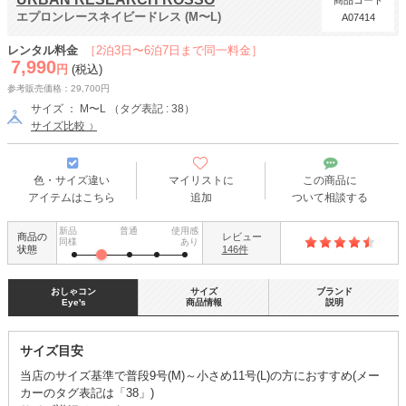
商品コード
エプロンレースネイビードレス (M〜L)
A07414
レンタル料金
［2泊3日〜6泊7日まで同一料金］
7,990
円
(税込)
参考販売価格：29,700円
サイズ ： M〜L （タグ表記 : 38）
サイズ比較
色・サイズ違い
マイリストに
この商品に
アイテムはこちら
追加
ついて相談する
新品
普通
使用感
商品の
レビュー
同様
あり
状態
146件
おしゃコン
サイズ
ブランド
Eye's
商品情報
説明
サイズ目安
当店のサイズ基準で普段9号(M)～小さめ11号(L)の方におすすめ(メー
カーのタグ表記は「38」)