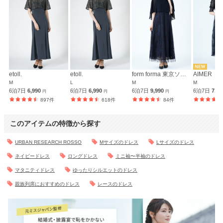
etoll.
etoll.
form forma 東京ソワール
AIMER
M
L
M
M
6泊7日
6,990
6泊7日
6,990
6泊7日
9,990
6泊7日
7,6
円
円
円
897件
618件
84件
このアイテムの特徴から探す
URBAN RESEARCH ROSSO
Mサイズのドレス
Lサイズのドレス
ネイビードレス
ロングドレス
ミニ袖〜半袖のドレス
マタニティドレス
ゆったりシルエットのドレス
親族列席におすすめのドレス
レースのドレス