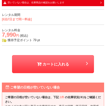
空いていない場合は、在庫商品の確認をお願いします
生地
レンタル期間
・ドレスはレース生地で、透け感あり
[6泊7日まで同一料金]
・インナーは柔らかく肌なじみの良いジョーゼット生地
レンタル料金
おすすめシーン
7,990
円
(税込)
結婚式、二次会、謝恩会、成人式、同窓会、パーティー、お食事会な
獲得予定ポイント
79
pt
ど
カートに入れる
ご希望の日程が空いていない場合
ご希望の日程が空いていない場合は、下記
1件
の在庫状況(※)をご確認くだ
さい。