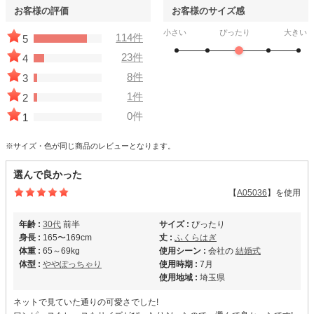
お客様の評価
お客様のサイズ感
小さい
ぴったり
大きい
114件
5
23件
4
8件
3
1件
2
0件
1
※サイズ・色が同じ商品のレビューとなります。
選んで良かった
【
A05036
】を使用
年齢 :
30代
前半
サイズ :
ぴったり
身長 :
165〜169cm
丈 :
ふくらはぎ
体重 :
65～69kg
使用シーン :
会社の
結婚式
体型 :
ややぽっちゃり
使用時期 :
7月
使用地域 :
埼玉県
ネットで見ていた通りの可愛さでした!