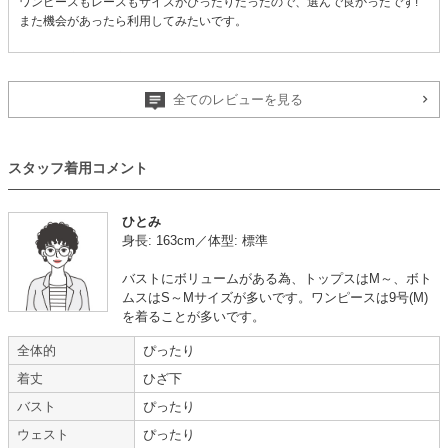
ワンピースもレースもサイズがぴったりだったので、選んで良かったです!
また機会があったら利用してみたいです。
【一緒に注文した商品】
全てのレビューを見る
niana
スタッフ着用コメント
【
A05036
】を使用
ひとみ
身長: 163cm／体型: 標準
年齢 :
20代
後半
サイズ :
ぴったり
身長 :
155〜159cm
丈 :
くるぶし
バストにボリュームがある為、トップスはM～、ボト
体重 :
55～59kg
使用シーン :
友人の
結婚式
ムスはS～Mサイズが多いです。ワンピースは9号(M)
体型 :
ややぽっちゃり
使用時期 :
6月
を着ることが多いです。
使用地域 :
福井県
全体的
ぴったり
着丈
ひざ下
バスト
ぴったり
ウェスト
ぴったり
年齢 :
30代
前半
サイズ :
ぴったり