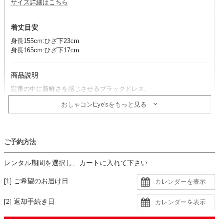
サイズ詳細はこちら
着丈目安
身長155cm:ひざ下23cm
身長165cm:ひざ下17cm
商品説明
定番の中に新鮮さを感じさせるブラックドレス。
ショルダーカットを施したデザインが目新しく、女性らしさを薫らせ
おしゃコンEye'sをもっと見る
る一着です。
コーデのポイント
ご予約方法
ゴールドの小物を合わせると、リッチなドレスアップが完成！
モードなデザインと相性が良く、小物次第で違った雰囲気が楽しめま
レンタル期間を選択し、カートに入れて下さい
す。
透け感があるので、肩紐のないインナーを着用すると安心です。
[1] ご希望のお届け日
生地
[2] 返却手続き日
・柔らかな手触りの楊柳生地に同色裏地の二枚重ね