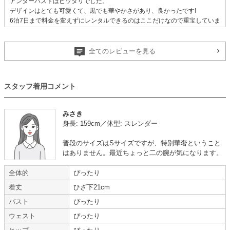
アンダーバストはピッタリでした。
デザインはとても可愛くて、黒でも華やかさがあり、良かったです!
6泊7日まで料金を変えずにレンタルできるのはここだけなので重宝していま
す。
【一緒に注文した商品】
全てのレビューを見る
スタッフ着用コメント
Hermoso
ご祝儀袋
みさき
身長: 159cm／体型: スレンダー
普段のサイズはSサイズですが、特別華奢ということ
年齢 :
20代
前半
サイズ :
ぴったり
はありません。最近ちょっと二の腕が気になります。
身長 :
155〜159cm
丈 :
ひざより下
体重 :
45～49kg
使用シーン :
謝恩会
全体的
ぴったり
体型 :
標準
使用時期 :
3月
使用地域 :
東京都
着丈
ひざ下21cm
バスト
ぴったり
【一緒に注文した商品】
ウェスト
ぴったり