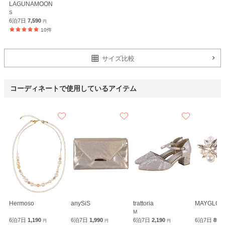
LAGUNAMOON
anySiS
S
6泊7日
7,590
円
10件
サイズ比較
コーディネートで使用しているアイテム
Hermoso
anySiS
trattoria
MAYGLOBE
M
6泊7日
1,190
6泊7日
1,990
6泊7日
2,190
6泊7日
890
円
円
円