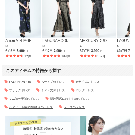
Ameri VINTAGE
LAGUNAMOON
MERCURYDUO
LAGUNA
M
M
S
S
6泊7日
7,990
6泊7日
7,990
6泊7日
3,990
6泊7日
7,9
円
円
円
12件
104件
69件
このアイテムの特徴から探す
LAGUNAMOON
Sサイズのドレス
Mサイズのドレス
ブラックドレス
ミディ丈のドレス
ロングドレス
ミニ袖〜半袖のドレス
親族列席におすすめのドレス
ヘアセット後の着用OKのドレス
レースのドレス