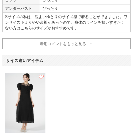
ヒップ
ぴったり
アンダーバスト
ぴったり
trattoria
Sサイズの私は、程よいゆとりのサイズ感で着ることができました。ワ
ンサイズ下よりやや余裕があったので、身体のラインを拾いすぎたく
ない方はこちらのサイズがおすすめです。
職場のパーティーで着用
【
A05643
】を使用
着用コメントをもっと見る
年齢 :
40代
前半
サイズ :
ぴったり
身長 :
150〜154cm
丈 :
くるぶし
サイズ違いアイテム
体重 :
40～44kg
使用シーン :
その他 (パーティー)
体型 :
華奢
使用時期 :
11月
使用地域 :
栃木県
サイズもぴったりでした。
デザインもとても気に入りました!
サイトは選びやすくて、品揃えも良かったです。
また使わせていただきます!
【一緒に注文した商品】