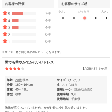
お客様の評価
お客様のサイズ感
小さい
ぴったり
大きい
7件
5
4件
4
4件
3
0件
2
0件
1
※サイズ・色が同じ商品のレビューとなります。
黒でも華やかでかわいいドレス
【
A05643
】を使用
年齢 :
20代
後半
サイズ :
ぴったり
身長 :
160〜164cm
丈 :
ふくらはぎ
体重 :
45～49kg
使用シーン :
親族の結婚式
体型 :
標準
使用時期 :
9月
使用地域 :
千葉県
胸元が広くあいているため、かがむ時に少し気を遣いました。