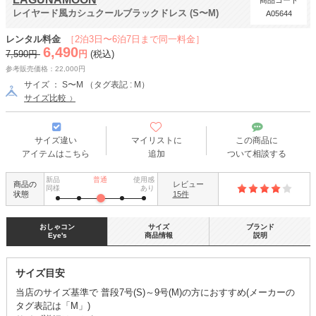
商品コード
レイヤード風カシュクールブラックドレス (S〜M)
A05644
レンタル料金
［2泊3日〜6泊7日まで同一料金］
6,490
7,590円
円
(税込)
参考販売価格：22,000円
サイズ ： S〜M （タグ表記 : M）
サイズ比較
サイズ違い
マイリストに
この商品に
アイテムはこちら
追加
ついて相談する
新品
普通
使用感
商品の
レビュー
同様
あり
状態
15件
おしゃコン
サイズ
ブランド
Eye's
商品情報
説明
サイズ目安
当店のサイズ基準で 普段7号(S)～9号(M)の方におすすめ(メーカーの
タグ表記は「M」)