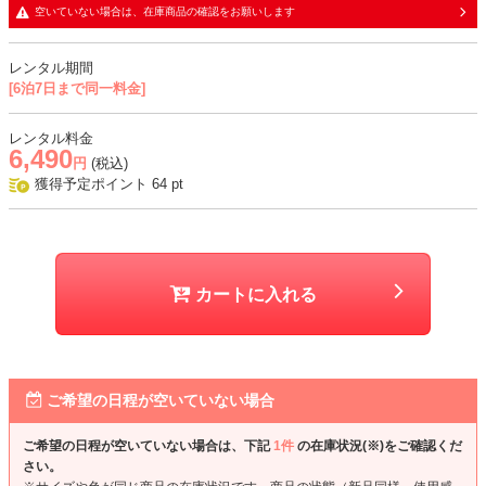
・デコルテと背中部分はレース生地で、透け感あり
空いていない場合は、在庫商品の確認をお願いします
おすすめシーン
レンタル期間
[6泊7日まで同一料金]
結婚式、二次会、謝恩会、成人式、同窓会、パーティー、女子会など
レンタル料金
6,490
円
(税込)
獲得予定ポイント
64
pt
カートに入れる
ご希望の日程が空いていない場合
ご希望の日程が空いていない場合は、下記
1件
の在庫状況(※)をご確認くだ
さい。