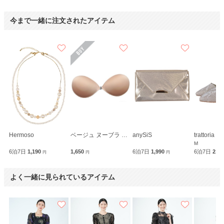
今まで一緒に注文されたアイテム
Hermoso
ベージュ ヌーブラ 超軽量メリーブラ
anySiS
trattoria
M
6泊7日
1,190
1,650
6泊7日
1,990
6泊7日
2,1
円
円
円
よく一緒に見られているアイテム