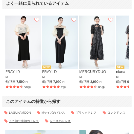
よく一緒に見られているアイテム
FRAY I.D
FRAY I.D
MERCURYDUO
niana
M
M
M
M
6泊7日
7,590
6泊7日
7,990
6泊7日
3,990
6泊7日
6,9
円
円
円
58件
2件
95件
このアイテムの特徴から探す
LAGUNAMOON
Mサイズのドレス
ブラックドレス
ロングドレス
ミニ袖〜半袖のドレス
レースのドレス