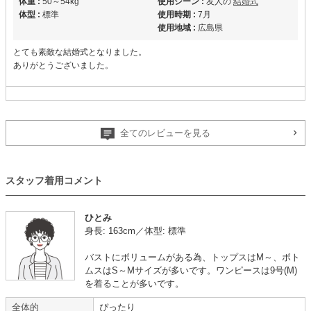
体重 :
50～54kg
使用シーン :
友人の
結婚式
体型 :
標準
使用時期 :
7月
使用地域 :
広島県
とても素敵な結婚式となりました。
ありがとうございました。
ステキなドレス
【
A12513
】を使用
全てのレビューを見る
年齢 :
20代
前半
サイズ :
ぴったり
身長 :
160〜164cm
丈 :
ふくらはぎ
スタッフ着用コメント
体重 :
60～64kg
使用シーン :
友人の
結婚式
体型 :
標準
使用時期 :
7月
使用地域 :
東京都
ひとみ
身長: 163cm／体型: 標準
またお願い致します。
ステキなドレスでした。
バストにボリュームがある為、トップスはM～、ボト
ムスはS～Mサイズが多いです。ワンピースは9号(M)
を着ることが多いです。
とても可愛いドレス
全体的
ぴったり