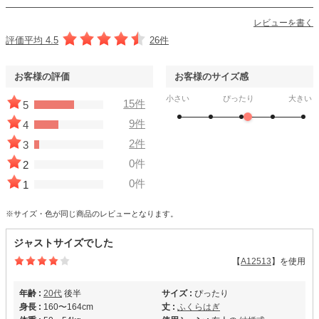
レビューを書く
評価平均 4.5
26件
お客様の評価
お客様のサイズ感
小さい
ぴったり
大きい
15件
5
9件
4
2件
3
0件
2
0件
1
※サイズ・色が同じ商品のレビューとなります。
ジャストサイズでした
【
A12513
】を使用
年齢 :
20代
後半
サイズ :
ぴったり
身長 :
160〜164cm
丈 :
ふくらはぎ