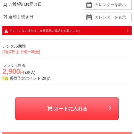
[1] ご希望のお届け日
むのもおすすめ。
オフショル風デザインのため、肩紐のないインナーを着用すると安心
[2] 返却手続き日
です。
空いていない場合は、在庫商品の確認をお願いします
生地
・ドレスはブラックのレース生地にベージュの裏地の二枚重ね
レンタル期間
・スヌードはチュール生地で、透け感あり
[6泊7日まで同一料金]
おすすめシーン
レンタル料金
2,900
結婚式、二次会、謝恩会、成人式、同窓会、パーティー、デートなど
円
(税込)
獲得予定ポイント
29
pt
カートに入れる