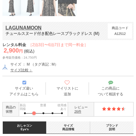
LAGUNAMOON
商品コード
チュールスヌード付き配色レースブラックドレス (M)
A12512
レンタル料金
［2泊3日〜6泊7日まで同一料金］
2,900
円
(税込)
参考販売価格：24,750円
サイズ ： M （タグ表記 : M）
サイズ比較
サイズ違い
マイリストに
この商品に
アイテムはこちら
追加
ついて相談する
新品
普通
使用感
商品の
レビュー
同様
あり
状態
26件
おしゃコン
サイズ
ブランド
Eye's
商品情報
説明