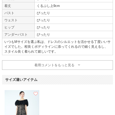
着丈
くるぶし上9cm
年齢 :
20代
後半
サイズ :
ぴったり
バスト
ぴったり
身長 :
165〜169cm
丈 :
ふくらはぎ
体重 :
50～54kg
使用シーン :
友人の
結婚式
ウェスト
ぴったり
体型 :
標準
使用時期 :
7月
ヒップ
ぴったり
使用地域 :
東京都
アンダーバスト
ぴったり
とても可愛いドレスをお手頃な値段で、レンタルすることが出来て大満足で
いつもMサイズを選ぶ私は、ドレスのシルエットを活かせる丁度いいサ
す。
イズでした。程良くボディラインに添ってくれるので細く見えるし、
1週間レンタル、返却はコンビニ持ち込みOKなど、お値段以上なシステム大
スタイル良く着られて嬉しいです。
変助かりました。
また利用したいです。
着用コメントをもっと見る
サイズ違いアイテム