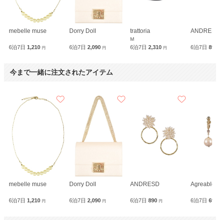
mebelle muse
Dorry Doll
trattoria
ANDRESD
M
6泊7日
1,210
6泊7日
2,090
6泊7日
2,310
6泊7日
890
円
円
円
今まで一緒に注文されたアイテム
mebelle muse
Dorry Doll
ANDRESD
Agreable
6泊7日
1,210
6泊7日
2,090
6泊7日
890
6泊7日
690
円
円
円