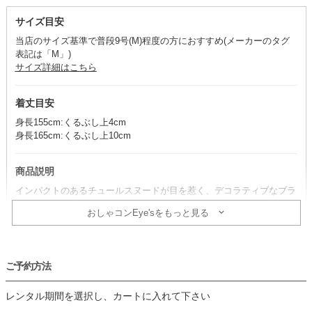
サイズ目安
当店のサイズ基準で普段9号(M)程度の方におすすめ(メーカーのタグ
表記は「M」)
サイズ詳細はこちら
着丈目安
身長155cm:くるぶし上4cm
身長165cm:くるぶし上10cm
商品説明
インパクトのあるチュールスヌードが目を惹く、デコラティブなブラ
ックドレス。
おしゃコンEye'sをもっと見る
ドレス全体に施されたレースデザインも印象的で、ディテールで差を
つける一着です。
ご予約方法
コーデのポイント
ブラック×アイボリーの小物合わせは、モード感もありつつ、ロマン
レンタル期間を選択し、カートに入れて下さい
ティックな装いに仕上がります。
バッグもブラックカラーでまとめて、華のあるブラックコーデを楽し