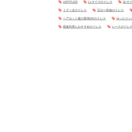
UNTITLED
LLサイズのドレス
3Lサ
ミディ丈のドレス
五分〜長袖のドレス
ヘアセット後の着用OKのドレス
ゆったりシ
親族列席におすすめのドレス
レースのドレ