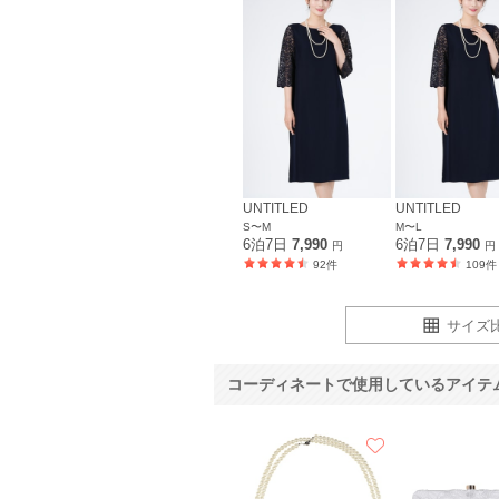
UNTITLED
UNTITLED
S〜M
M〜L
6泊7日
7,990
6泊7日
7,990
円
円
92件
109件
サイズ
コーディネートで使用しているアイテ