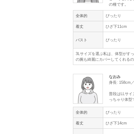
の種です。
全体的
ぴったり
Hermoso luxe
VIWOMINA
着丈
ひざ下11cm
バスト
ぴったり
素敵なおばあちゃんを演出で
3Lサイズを選ぶ私は、体型がす
の腕も綺麗にカバーしてくれるの
年齢 :
70代〜
身長 :
150〜154cm
体重 :
55～59kg
なおみ
体型 :
ぽっちゃり
身長: 158c
普段はLLサイ
体重が増えていた事は知っていまし
っちゃり体型
での服が入らず、困っていました。
また、気付いたのが1週間前だった
全体的
ぴったり
たこと、金額的にも日程的にも良心
サプライズで、甥の退場に付き添う
着丈
ひざ下14cm
を演出できました。
本当にありがとうございます。