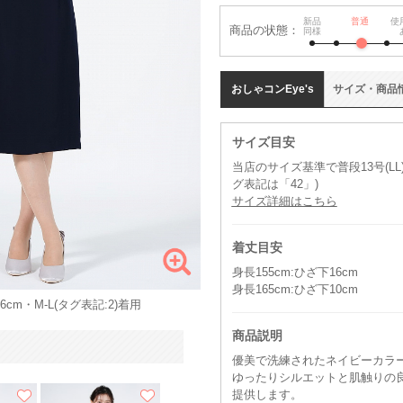
新品
普通
使
商品の状態：
同様
おしゃコン
Eye's
サイズ
・
商品
サイズ目安
当店のサイズ基準で普段13号(LL
グ表記は「42」)
サイズ詳細はこちら
着丈目安
身長155cm:ひざ下16cm
身長165cm:ひざ下10cm
cm・M-L(タグ表記:2)着用
商品説明
優美で洗練されたネイビーカラ
ゆったりシルエットと肌触りの
提供します。