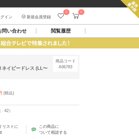
0
0
グイン
新規会員登録
お問い合わせ
閲覧履歴
商品コード
A06783
ネイビードレス (LL〜
円
(税込)
: 42）
イリストに
この商品に
加
ついて相談する