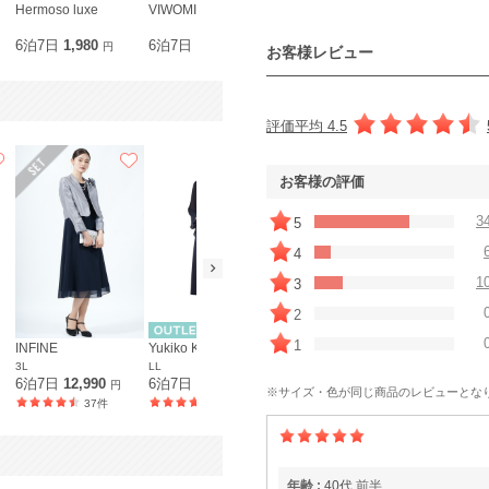
Hermoso luxe
VIWOMINA
Hermoso luxe
Hermoso lu
6泊7日
1,980
6泊7日
690
6泊7日
1,980
6泊7日
1,9
円
円
円
お客様レビュー
評価平均 4.5
お客様の評価
3
5
4
1
3
2
1
INFINE
Yukiko Kimijima 東京ソワール
FESTA MEMORIA
3L
LL
LL
LL
6泊7日
12,990
6泊7日
7,590
6泊7日
10,990
6泊7日
10,
円
円
円
※サイズ・色が同じ商品のレビューとな
37件
153件
153件
年齢 :
40代
前半