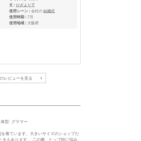
丈 :
ひざより下
使用シーン :
会社の
結婚式
使用時期 :
7月
使用地域 :
大阪府
のレビューを見る
サイズ :
ぴったり
丈 :
ふくらはぎ
使用シーン :
親族の結婚式
使用時期 :
7月
m／体型: グラマー
使用地域 :
山梨県
5号)を着ています。大きいサイズのショップだ
るときもあります。 二の腕、ヒップ特に悩み