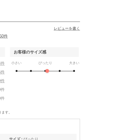
xe
Dorry Doll
trattoria
trattoria
Dorr
LL
L
90
6泊7日
1,980
6泊7日
2,190
6泊7日
2,190
6泊
円
円
円
円
レビューを書く
50件
お客様のサイズ感
4件
小さい
ぴったり
大きい
6件
0件
0件
0件
RIFANNE 東京ソワール
DRESS DECO
INFINE
DRESS DECO
3L
LL
LL
LL
990
6泊7日
10,890
6泊7日
12,990
6泊7日
10,890
6泊
円
円
円
円
ります。
107件
32件
39件
40件
サイズ :
ぴったり