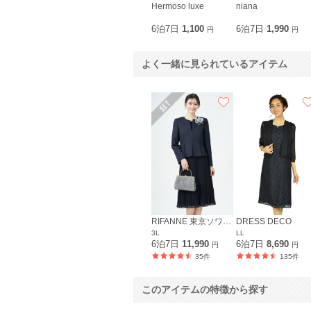
Hermoso luxe
niana
6泊7日
1,100
6泊7日
1,990
円
円
よく一緒に見られているアイテム
RIFANNE 東京ソワール
DRESS DECO
3L
LL
6泊7日
11,990
6泊7日
8,690
円
円
35件
135件
このアイテムの特徴から探す