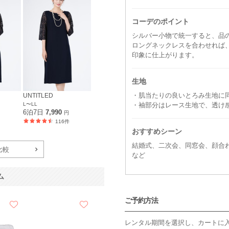
コーデのポイント
シルバー小物で統一すると、品
ロングネックレスを合わせれば
印象に仕上がります。
生地
・肌当たりの良いとろみ生地に
UNTITLED
L〜LL
・袖部分はレース生地で、透け
6泊7日
7,990
円
116件
おすすめシーン
結婚式、二次会、同窓会、顔合
比較
など
ム
ご予約方法
レンタル期間を選択し、カートに