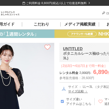
ご利用料金 8,800円(税込) 以上で往復送料無料
ロ
用ガイド
こだわり
メディア掲載実績
UNTITLED
ボタニカルレース袖ゆったり
3L)
［2泊3日〜6泊7日まで同一料金］
6,890
レンタル料金
7,990円
参考販売価格：28,600円
サイズ ： LL〜3L （タグ表記 
サイズ比較
サイズ違い
マ
アイテムはこちら
追