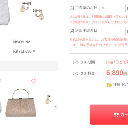
[1] ご希望のお届け日
※お届け日はご利用日の1日以上前をお
※お届け希望日の80日前からご予約が可
[2] 返却手続き日
※返却手続き日とは、お客様が配送業者
VIWOMINA
す。 返却手続き日の14時までに発送
6泊7日
690
円
レンタル期間
[6泊7日まで
6,890
レンタル料金
円
獲得予定
カ