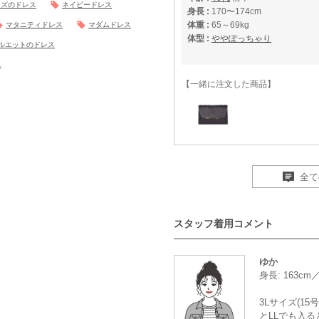
イズのドレス
ネイビードレス
身長 :
170〜174cm
体重 :
65～69kg
マタニティドレス
マダムドレス
体型 :
ややぽっちゃり
ルエットのドレス
ス
【一緒に注文した商品】
Dorry Doll
全て
スタッフ着用コメント
年齢 :
50代
身長 :
160〜164cm
体重 :
55～59kg
ゆか
体型 :
ややぽっちゃり
身長: 163c
3Lサイズ(1
【一緒に注文した商品】
とLLでも入