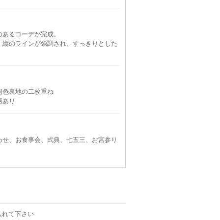
のあるコーデが完成。
、縦のラインが強調され、すっきりとした
同色裏地の二枚重ね
感あり
わせ、お食事会、式典、七五三、お宮参り
入れて下さい