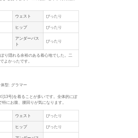
ウェスト
ぴったり
niana
trattoria
ヒップ
ぴったり
アンダーバス
ぴったり
きた
ト
っぽり隠れる余裕のある着心地でした。二
でよかったです。
サイズ :
ぴったり
丈 :
ふくらはぎ
使用シーン :
親族の結婚式
使用時期 :
6月
m／体型: グラマー
使用地域 :
東京都
ズ(13号)を着ることが多いです。全体的にぽ
たが、あまりにも体型が変わっていて、今ま
で特にお腹、腰回りが気になります。
ため、焦りましたが、すぐに届けていただけ
ウェスト
ぴったり
的であり、本当に助かりました。
ことになっていたので、素敵なおばあちゃん
ヒップ
ぴったり
アンダーバス