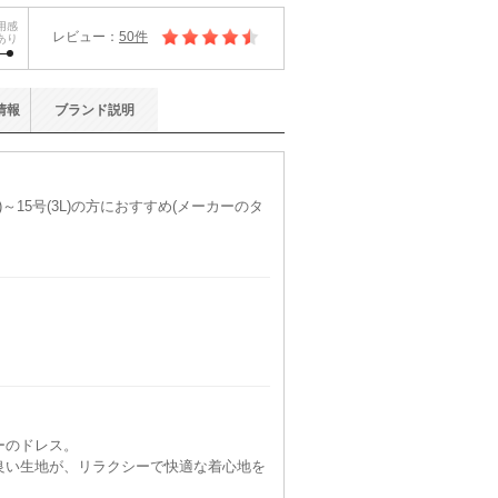
用感
レビュー：
50件
あり
情報
ブランド
説明
)～15号(3L)の方におすすめ(メーカーのタ
ーのドレス。
良い生地が、リラクシーで快適な着心地を