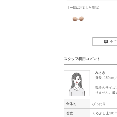
【一緒に注文した商品】
ヌーブラ
全て
すごく可愛かったです
スタッフ着用コメント
年齢 :
40代
後半
身長 :
155〜159cm
みさき
体重 :
45～49kg
身長: 159c
体型 :
標準
普段のサイズ
りません。最
すごく可愛かったです。
綺麗な状態で良かったです。
全体的
ぴったり
【一緒に注文した商品】
着丈
くるぶし上10c