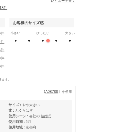
レビューを書く
13件
お客様のサイズ感
9件
小さい
ぴったり
大きい
1件
3件
0件
0件
ります。
【
A08788
】を使用
サイズ :
やや大きい
丈 :
ふくらはぎ
使用シーン :
会社の
結婚式
使用時期 :
5月
使用地域 :
京都府