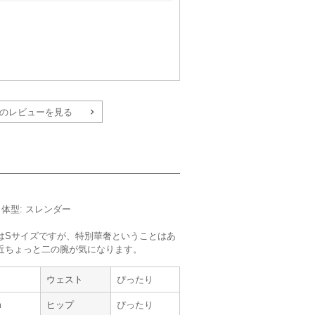
のレビューを見る
サイズ :
ぴったり
丈 :
くるぶし
使用シーン :
親族の結婚式
m／体型: スレンダー
使用時期 :
3月
使用地域 :
愛知県
はSサイズですが、特別華奢ということはあ
近ちょっと二の腕が気になります。
ウェスト
ぴったり
m
ヒップ
ぴったり