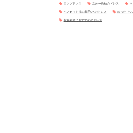
ロングドレス
五分〜長袖のドレス
マ
ヘアセット後の着用OKのドレス
ゆったりシ
親族列席におすすめのドレス