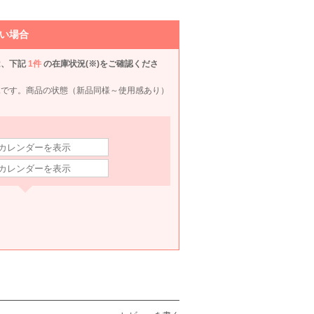
SS〜S
90
6泊7日
890
390
6泊7日
2,490
6泊
円
円
円
円
い場合
は、下記
1件
の在庫状況(※)をご確認くださ
況です。商品の状態（新品同様～使用感あり）
AGE
anuans
EMMEL REFINES
form forma 東京ソワール
SNI
S
S
S
S
90
6泊7日
7,990
6泊7日
7,590
6泊7日
12,990
6泊
円
円
円
円
10件
7件
85件
32件