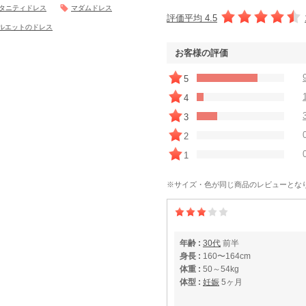
タニティドレス
マダムドレス
評価平均 4.5
ルエットのドレス
お客様の評価
5
4
3
2
1
※サイズ・色が同じ商品のレビューとな
年齢 :
30代
前半
身長 :
160〜164cm
体重 :
50～54kg
体型 :
妊娠
5ヶ月