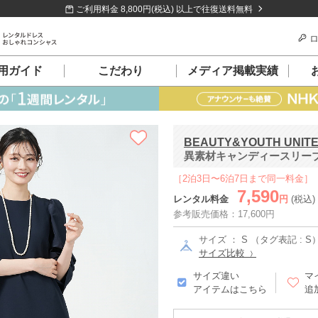
ご利用料金 8,800円(税込) 以上で往復送料無料
ロ
用ガイド
こだわり
メディア掲載実績
BEAUTY&YOUTH UNIT
異素材キャンディースリーブネ
［2泊3日〜6泊7日まで同一料金］
7,590
レンタル料金
円
(税込)
参考販売価格：17,600円
サイズ ： S （タグ表記 : S
サイズ比較
サイズ違い
マ
アイテムはこちら
追