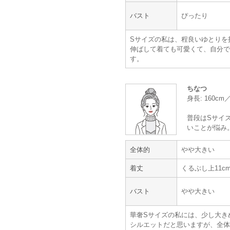
バスト
ぴったり
UNTITLED
MAYGLOBE by
Sサイズの私は、程良いゆとりを
Tribaluxe
伸ばして着ても可愛くて、自分で
す。
肌見せせず綺麗め
ちなつ
身長: 160c
年齢 :
30代
後半
普段はSサイズ
身長 :
155〜159cm
いことが悩み
体重 :
40～44kg
体型 :
華奢
全体的
やや大きい
肌見せせず綺麗めのワンピースで、
着丈
くるぶし上11c
た。
バスト
やや大きい
【一緒に注文した商品】
華奢Sサイズの私には、少し大き
シルエットだと思いますが、全体