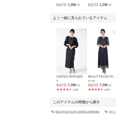
6泊7日
1,990
6泊7日
1,290
円
円
よく一緒に見られているアイテム
UNITED ARROWS
BEAUTY&YOUTH UN
S
S〜M
6泊7日
7,990
6泊7日
7,590
円
円
14件
40件
このアイテムの特徴から探す
BEAUTY&YOUTH UNITED ARROWS
Sサ