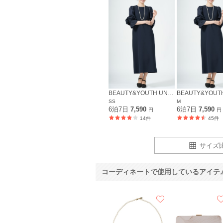
BEAUTY&YOUTH UNITED ARROWS
SS
M
6泊7日
7,590
6泊7日
7,590
円
円
14件
45件
サイズ
コーディネートで使用しているアイテ