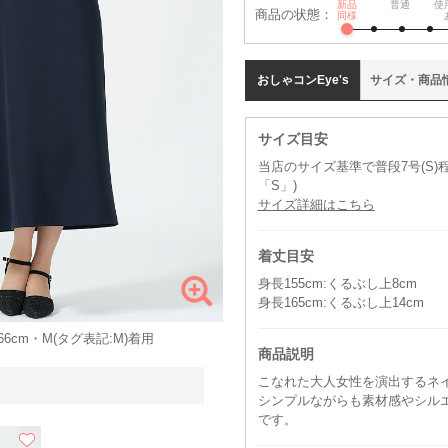
新品
普通
使
商品の状態：
同様
おしゃコン
Eye's
サイズ
・
商品
サイズ目安
当店のサイズ基準で普段7号(S
「S」)
サイズ詳細はこちら
着丈目安
身長155cm:くるぶし上8cm
身長165cm:くるぶし上14cm
6cm・M(タグ表記:M)着用
商品説明
こなれた大人女性を演出するネ
シンプルながらも素材感やシル
です。