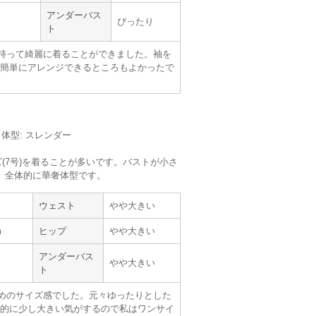
アンダーバス
ぴったり
ト
Hermoso
持って綺麗に着ることができました。袖を
簡単にアレンジできるところもよかったで
m／体型: スレンダー
サイズ :
ぴったり
(7号)を着ることが多いです。バストが小さ
丈 :
ふくらはぎ
。全体的に華奢体型です。
使用シーン :
親族の結婚式
使用時期 :
2月
使用地域 :
東京都
ウェスト
やや大きい
親族が着用するにはぴったりだと感じまし
m
ヒップ
やや大きい
アンダーバス
やや大きい
ト
めのサイズ感でした。元々ゆったりとした
的に少し大きい気がするので私はワンサイ