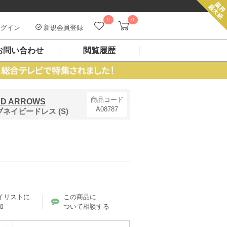
0
0
グイン
新規会員登録
お問い合わせ
閲覧履歴
商品コード
ED ARROWS
A08787
イビードレス (S)
）
イリストに
この商品に
加
ついて相談する