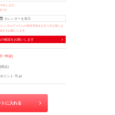
すすめします。
能です。
にレンタルアイテムの発送手続きを行う日を指しま
手続きをお願いします。
品の確認をお願いします
同一料金]
(税込)
ポイント
75
pt
ートに入れる
MAYGLOBE by Tribaluxe
つま先クッション 1足分(2個入り)
Dorry Doll
Herm