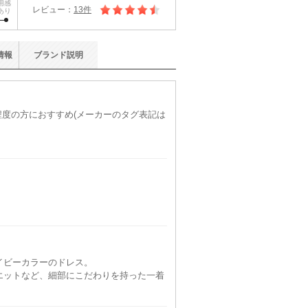
用感
レビュー：
13件
あり
情報
ブランド
説明
)程度の方におすすめ(メーカーのタグ表記は
イビーカラーのドレス。
エットなど、細部にこだわりを持った一着