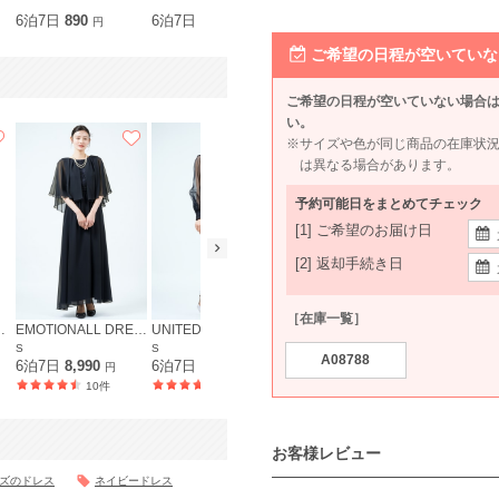
M〜L
6泊7日
890
6泊7日
1,100
6泊7日
2,290
6泊7日
1,2
円
円
円
ご希望の日程が空いていな
ご希望の日程が空いていない場合
い。
※サイズや色が同じ商品の在庫状
は異なる場合があります。
予約可能日をまとめてチェック
[1] ご希望のお届け日
[2] 返却手続き日
［在庫一覧］
ITED ARROWS
EMOTIONALL DRESSES 東京ソワール
UNITED ARROWS
etoll.
Ameri VINT
S
S
S
S
A08788
6泊7日
8,990
6泊7日
7,990
6泊7日
7,590
6泊7日
7,9
円
円
円
10件
20件
1132件
お客様レビュー
イズのドレス
ネイビードレス