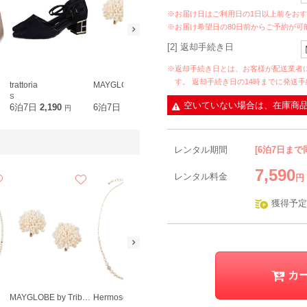
※お届け日はご利用日の1日以上前をお
※お届け希望日の80日前からご予約が可
[2] 返却手続き日
※返却手続き日とは、お客様が配送業者
す。 返却手続き日の14時までに発送
trattoria
MAYGLOBE by Tribaluxe
S
空いていない場合は、在庫商
6泊7日
2,190
6泊7日
890
円
円
レンタル期間
[6泊7日まで
7,590
レンタル料金
円
獲得予定
カ
MAYGLOBE by Tribaluxe
Hermoso
metoi
23区