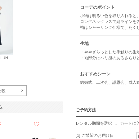
コーデのポイント
小物は明るい色を取り入れると
ロングネックレスで縦ラインを
袖はシャーリング仕様で、たく
生地
・ややざらっとした手触りの生
・袖部分はハリ感のあるさらり
BEAUTY&YOUTH UNITED ARROWS
おすすめシーン
結婚式、二次会、謝恩会、成人
比較
ム
ご予約方法
レンタル期間を選択し、カートに
[1] ご希望のお届け日