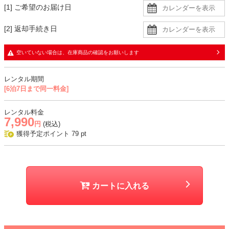
生地
[1] ご希望のお届け日
・ドレスはウール調の生地に同色裏地の二枚重ね
[2] 返却手続き日
・チューブトップはさらっとした手触りの生地
空いていない場合は、在庫商品の確認をお願いします
おすすめシーン
結婚式、二次会、謝恩会、成人式、同窓会、パーティー、お食事会な
レンタル期間
ど
[6泊7日まで同一料金]
レンタル料金
7,990
円
(税込)
獲得予定ポイント
79
pt
カートに入れる