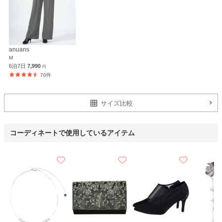
体重 :
50～54kg
使用シーン :
友人の
結婚式
体型 :
ややぽっちゃり
使用時期 :
6月
使用地域 :
千葉県
丈はピッタリでしたが、胴回りが少しきつかったです。
とても綺麗な状態で使わせていただきました。
anuans
ありがとうございます。
M
6泊7日
7,990
円
70件
【一緒に注文した商品】
サイズ比較
MAYGLOBE Veil
Hermoso
Dorry Doll
niana
コーディネートで使用しているアイテム