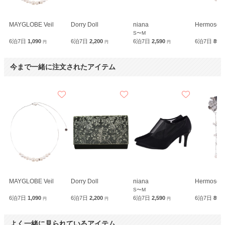
MAYGLOBE Veil
Dorry Doll
niana
Hermoso
S〜M
6泊7日
1,090
6泊7日
2,200
6泊7日
2,590
6泊7日
890
円
円
円
今まで一緒に注文されたアイテム
MAYGLOBE Veil
Dorry Doll
niana
Hermoso
S〜M
6泊7日
1,090
6泊7日
2,200
6泊7日
2,590
6泊7日
890
円
円
円
よく一緒に見られているアイテム