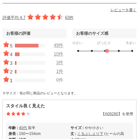
レビューを書く
評価平均 4.7
63件
お客様の評価
お客様のサイズ感
小さい
ぴったり
大きい
49件
5
10件
4
3件
3
1件
2
0件
1
※サイズ・色が同じ商品のレビューとなります。
スタイル良く見えた
【
A09280
】を使用
年齢 :
40代
前半
サイズ :
やや小さい
身長 :
150〜154cm
丈 :
くるぶしより下
(ヒールの高