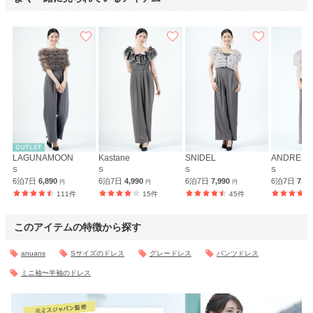
LAGUNAMOON
Kastane
SNIDEL
ANDRESD
S
S
S
S
6泊7日
6,890
6泊7日
4,990
6泊7日
7,990
6泊7日
7,5
円
円
円
111件
15件
45件
このアイテムの特徴から探す
anuans
Sサイズのドレス
グレードレス
パンツドレス
ミニ袖〜半袖のドレス