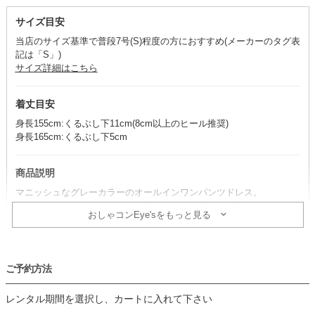
サイズ目安
当店のサイズ基準で普段7号(S)程度の方におすすめ(メーカーのタグ表
記は「S」)
サイズ詳細はこちら
着丈目安
身長155cm:くるぶし下11cm(8cm以上のヒール推奨)
身長165cm:くるぶし下5cm
商品説明
マニッシュなグレーカラーのオールインワンパンツドレス。
テーラードカラーが、きちんと感とクールな魅力を際立たせます。
おしゃコンEye'sをもっと見る
コーデのポイント
ブラック小物を合わせると、洗練された大人モードなコーデが完成。
ご予約方法
シルバーアクセサリーを選べば、統一感のある着こなしに仕上がりま
す。
レンタル期間を選択し、カートに入れて下さい