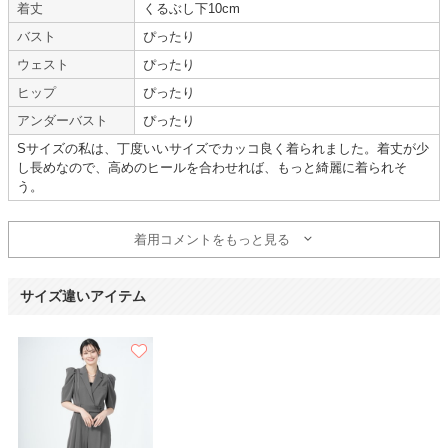
着丈
くるぶし下10cm
体型 :
標準
使用時期 :
6月
使用地域 :
東京都
バスト
ぴったり
ウェスト
ぴったり
初めてパンツスタイルのドレスを着用しましたが、かっこいいとみんなに評
判でした。
ヒップ
ぴったり
3回目の利用です。
アンダーバスト
ぴったり
手軽にいろんなドレスや小物を借りることができ、いつも大変助かっており
ます。
Sサイズの私は、丁度いいサイズでカッコ良く着られました。着丈が少
今後もどうぞよろしくお願いいたします。
し長めなので、高めのヒールを合わせれば、もっと綺麗に着られそ
う。
【一緒に注文した商品】
着用コメントをもっと見る
Hermoso
Dorry Doll
Luceat
サイズ違いアイテム
とても綺麗な状態
年齢 :
20代
後半
サイズ :
やや小さい
身長 :
150〜154cm
丈 :
ひざより下