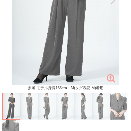
参考:モデル身長166cm・M(タグ表記:M)着用