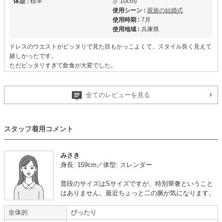
体型 :
標準
さ:10cm)
使用シーン :
親族の結婚式
使用時期 :
7月
使用地域 :
兵庫県
ドレスのウエストがピッタリで見た目もかっこよくて、スタイル良く見えて
嬉しかったです。
ただピッタリすぎて飲食が大変でした。
Mにすると丈が合わないので、ウエスト細めの人にはオススメです。
【一緒に注文した商品】
全てのレビューを見る
スタッフ着用コメント
et.UNiVER
みさき
身長: 159cm／体型: スレンダー
かっこいいと評判でした
【
A09280
】を使用
普段のサイズはSサイズですが、特別華奢ということ
はありません。最近ちょっと二の腕が気になります。
年齢 :
20代
後半
サイズ :
やや大きい
身長 :
155〜159cm
丈 :
ひざより下
全体的
ぴったり
体重 :
45～49kg
使用シーン :
友人の
結婚式