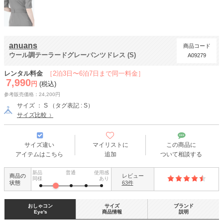
anuans
商品コード
ウール調テーラードグレーパンツドレス (S)
A09279
レンタル料金
［2泊3日〜6泊7日まで同一料金］
7,990
円
(税込)
参考販売価格：24,200円
サイズ ： S （タグ表記 : S）
サイズ比較
サイズ違い
マイリストに
この商品に
アイテムはこちら
追加
ついて相談する
新品
普通
使用感
商品の
レビュー
同様
あり
状態
63件
おしゃコン
サイズ
ブランド
Eye's
商品情報
説明