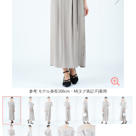
参考:モデル身長166cm・M(タグ表記:F)着用