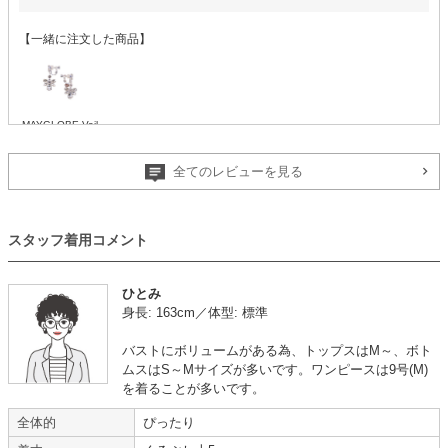
【一緒に注文した商品】
MAYGLOBE Veil
全てのレビューを見る
色味も可愛かった
【
A11151
】を使用
スタッフ着用コメント
年齢 :
30代
前半
サイズ :
ぴったり
身長 :
155〜159cm
丈 :
くるぶし
ひとみ
体重 :
45～49kg
使用シーン :
親族の結婚式
身長: 163cm／体型: 標準
体型 :
標準
使用時期 :
5月
使用地域 :
滋賀県
バストにボリュームがある為、トップスはM～、ボト
現在妊娠していますが、お腹周りがゆったりとしていて食事中もリラックス
ムスはS～Mサイズが多いです。ワンピースは9号(M)
して過ごせました。
を着ることが多いです。
スカートがふんわりしていますが、裏地がややタイトなのか、少し歩きづら
全体的
ぴったり
かったです。
デザインも色味もとっても可愛かったです。