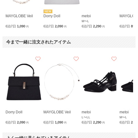
MAYGLOBE Veil
Dorry Doll
metoi
MAYGLOBE
M〜L
6泊7日
1,090
6泊7日
2,090
6泊7日
2,290
6泊7日
890
円
円
円
今まで一緒に注文されたアイテム
Dorry Doll
MAYGLOBE Veil
metoi
metoi
L〜LL
M〜L
6泊7日
2,090
6泊7日
1,090
6泊7日
2,290
6泊7日
2,2
円
円
円