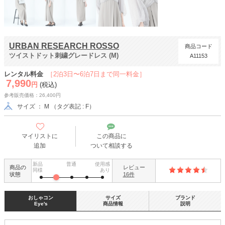
URBAN RESEARCH ROSSO
商品コード
ツイストドット刺繍グレードレス (M)
A11153
レンタル料金
［2泊3日〜6泊7日まで同一料金］
7,990
円
(税込)
参考販売価格：26,400円
サイズ ： M （タグ表記 : F）
マイリストに
この商品に
追加
ついて相談する
新品
普通
使用感
商品の
レビュー
同様
あり
状態
16件
おしゃコン
サイズ
ブランド
Eye's
商品情報
説明