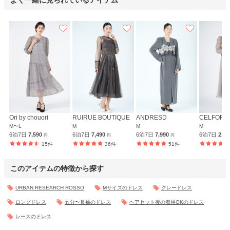
よく一緒に見られているアイテム
Ori by chouori
RUIRUE BOUTIQUE
ANDRESD
CELFORD
M〜L
M
M
M
6泊7日
7,590
6泊7日
7,490
6泊7日
7,990
6泊7日
2,9
円
円
円
15件
36件
51件
このアイテムの特徴から探す
URBAN RESEARCH ROSSO
Mサイズのドレス
グレードレス
ロングドレス
五分〜長袖のドレス
ヘアセット後の着用OKのドレス
レースのドレス