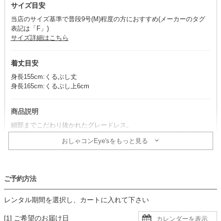
サイズ目安
当店のサイズ基準で普段9号(M)程度の方におすすめ(メーカーのタグ
表記は「F」)
サイズ詳細はこちら
着丈目安
身長155cm:くるぶし丈
身長165cm:くるぶし上6cm
商品説明
細部までこだわり抜かれたグレードレス。
立体的なフロントデザインと透け感のあるチュールが、可憐で優しい
おしゃコンEye'sをもっと見る
雰囲気を演出します。
コーデのポイント
ご予約方法
ドレスの雰囲気に合わせたトーンで統一することで、柔らかさが引き
立ちます。
レンタル期間を選択し、カートに入れて下さい
どこかにブラックを取り入れると、コーデ全体が引き締まり、洗練さ
れた印象に仕上がります。
[1] ご希望のお届け日
透け感があるので、肩紐のないインナーを着用すると安心です。