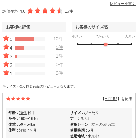
レビューを書く
評価平均 4.6
16件
お客様の評価
お客様のサイズ感
小さい
ぴったり
大きい
10件
5
5件
4
1件
3
0件
2
0件
1
※サイズ・色が同じ商品のレビューとなります。
【
A11152
】を使用
年齢 :
20代
後半
サイズ :
ぴったり
身長 :
160〜164cm
丈 :
くるぶし
体重 :
50～54kg
使用シーン :
友人の
結婚式
体型 :
妊娠
7ヶ月
使用時期 :
6月
使用地域 :
東京都