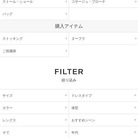
ストール・ショール
コサージュ・
ブローチ
バッグ
購入アイテム
ストッキング
ヌーブラ
ご祝儀袋
FILTER
絞り込み
サイズ
ドレスタイプ
カラー
体型
レングス
おすすめシーン
そで
年代