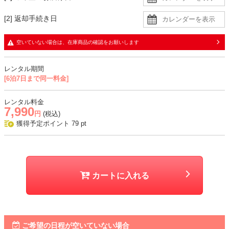
[2] 返却手続き日
生地
・ややざらっとした手触りの生地に同色裏地の二枚重ね
空いていない場合は、在庫商品の確認をお願いします
・デコルテと背中、袖部分はチュール生地で、透け感あり
レンタル期間
おすすめシーン
[6泊7日まで同一料金]
結婚式、二次会、謝恩会、成人式、同窓会、パーティー、デートなど
レンタル料金
7,990
円
(税込)
獲得予定ポイント
79
pt
カートに入れる
ご希望の日程が空いていない場合