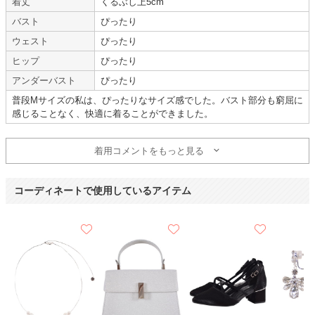
着丈
くるぶし上5cm
今回2回目の利用でした。
バスト
ぴったり
デザインも豊富で、余裕を持ってレンタルできる点がとても有難いです。
いつもありがとうございます。
ウェスト
ぴったり
ヒップ
ぴったり
デザインがイメージ通り
アンダーバスト
ぴったり
普段Mサイズの私は、ぴったりなサイズ感でした。バスト部分も窮屈に
感じることなく、快適に着ることができました。
年齢 :
20代
後半
サイズ :
ぴったり
身長 :
155〜159cm
丈 :
くるぶし
着用コメントをもっと見る
体重 :
45～49kg
使用シーン :
友人の
結婚式
体型 :
標準
使用時期 :
5月
使用地域 :
大阪府
コーディネートで使用しているアイテム
デザインがイメージ通りで、サイズもぴったりでした。
今回で2回目の利用でしたが、また利用したいと思います。
【一緒に注文した商品】
Dorry Doll
trattoria