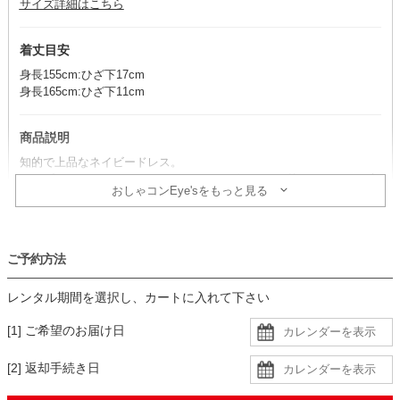
サイズ詳細はこちら
着丈目安
身長155cm:ひざ下17cm
身長165cm:ひざ下11cm
商品説明
知的で上品なネイビードレス。
シンプルなドレスラインに、ウエストのビジューが華やかさを引き立
おしゃコンEye'sをもっと見る
てます。
コーデのポイント
ご予約方法
小物はアイボリーを合わせると、柔らかく女性らしい装いに。
シルバーで統一すると、シャープで上品な雰囲気のコーディネートに
レンタル期間を選択し、カートに入れて下さい
仕上がります。
[1] ご希望のお届け日
生地
[2] 返却手続き日
・ドレスはシフォン生地に同色裏地の二枚重ね