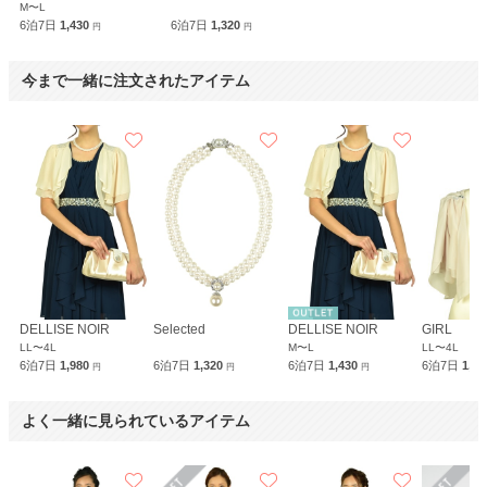
M〜L
6泊7日
1,430
6泊7日
1,320
円
円
今まで一緒に注文されたアイテム
DELLISE NOIR
Selected
DELLISE NOIR
GIRL
LL〜4L
M〜L
LL〜4L
6泊7日
1,980
6泊7日
1,320
6泊7日
1,430
6泊7日
1,9
円
円
円
よく一緒に見られているアイテム