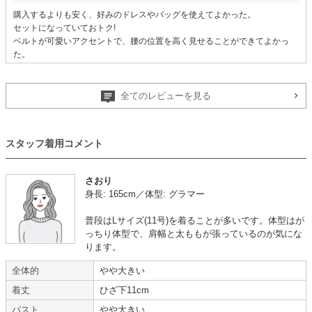
購入するよりも安く、好みのドレスやバッグを使えてよかった。
セットになっていておトク!
ベルトが可愛いアクセントで、腰の位置を高く見せることができてよかっ
た。
サイズも合ってよかったし、ややゆったり感じたので、食事もいっぱいでき
た。
全てのレビューを見る
【一緒に注文した商品】
スタッフ着用コメント
Sweet As
BENEDETTA
さおり
身長: 165cm／体型: グラマー
ディナーショーで着ました
普段はLサイズ(11号)を着ることが多いです。体型はが
【
B00415
】（ドレスセット）を使用
っちり体型で、肩幅と太ももが張っているのが気にな
ります。
年齢 :
50代以降
サイズ :
ぴったり
全体的
やや大きい
身長 :
160〜164cm
使用シーン :
その他 (ディナーシ
体重 :
65～69kg
ョー)
着丈
ひざ下11cm
体型 :
ぽっちゃり
使用時期 :
8月
バスト
やや大きい
使用地域 :
埼玉県