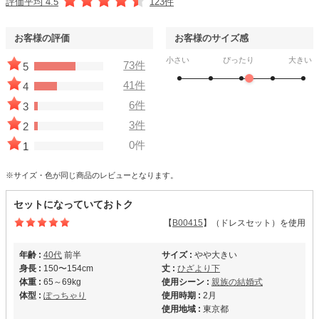
評価平均 4.5
123件
お客様の評価
お客様のサイズ感
小さい
ぴったり
大きい
73件
5
41件
4
6件
3
3件
2
0件
1
※サイズ・色が同じ商品のレビューとなります。
セットになっていておトク
【
B00415
】（ドレスセット）を使用
年齢 :
40代
前半
サイズ :
やや大きい
身長 :
150〜154cm
丈 :
ひざより下
体重 :
65～69kg
使用シーン :
親族の結婚式
体型 :
ぽっちゃり
使用時期 :
2月
使用地域 :
東京都