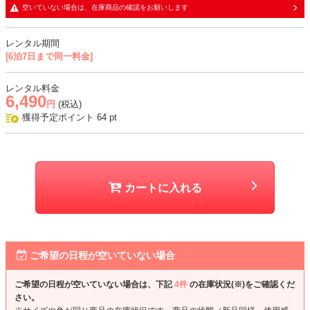
空いていない場合は、在庫商品の確認をお願いします
おすすめシーン
結婚式、二次会、同窓会、パーティー、お食事会、デート、女子会な
レンタル期間
ど
[6泊7日まで同一料金]
レンタル料金
6,490
円
(税込)
獲得予定ポイント
64
pt
カートに入れる
ご希望の日程が空いていない場合
ご希望の日程が空いていない場合は、下記
4件
の在庫状況(※)をご確認くだ
さい。