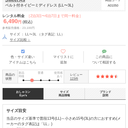
商品コード
ベルト付ネイビーミディドレス (LL〜3L)
A01050
レンタル料金
［2泊3日〜6泊7日まで同一料金］
6,490
円
(税込)
参考販売価格：23,100円
サイズ ： LL〜3L （タグ表記 : LL）
サイズ比較
色・サイズ違い
マイリストに
この商品に
アイテムはこちら
追加
ついて相談する
新品
普通
使用感
商品の
レビュー
同様
あり
状態
123件
おしゃコン
サイズ
ブランド
Eye's
商品情報
説明
サイズ目安
当店のサイズ基準で普段13号(LL)～小さめ15号(3L)の方におすすめ(メ
ーカーのタグ表記は「LL」)