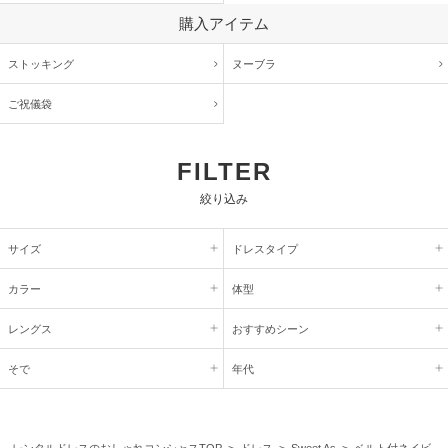
購入アイテム
ストッキング
ヌーブラ
ご祝儀袋
FILTER
絞り込み
サイズ
ドレスタイプ
カラー
体型
レングス
おすすめシーン
そで
年代
レンタルドレスのおしゃれコンシャスTOP
>
ドレス
>
Sweet As
> ベルト付ネイビ