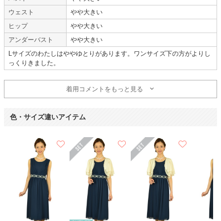
ウェスト
やや大きい
いつもお世話になっています。
毎回気持ちよく利用させて頂いています。
ヒップ
やや大きい
ドレスにアクセサリーもセットになっていて、大変助かっています。
アンダーバスト
やや大きい
また機会がありましたら利用させて頂きます。
Lサイズのわたしはややゆとりがあります。ワンサイズ下の方がよりし
ありがとうございました。
っくりきました。
【一緒に注文した商品】
着用コメントをもっと見る
Hermoso luxe
Dorry Doll
色・サイズ違いアイテム
快適に着られました
【
A00828
】を使用
年齢 :
40代
後半
サイズ :
ぴったり
身長 :
165〜169cm
丈 :
ひざより少し下
体重 :
65～69kg
使用シーン :
親族の結婚式
体型 :
ぽっちゃり
使用時期 :
6月
使用地域 :
千葉県