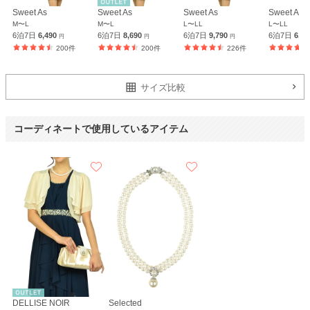
Sweet As
Sweet As
Sweet As
Sweet As
サイズぴったりで大満足です。
M〜L
M〜L
L〜LL
L〜LL
状態もキレイで、快適に着られました。
6泊7日
6,490
6泊7日
8,690
6泊7日
9,790
6泊7日
6,4
円
円
円
おしゃれコンシャスのサイトで、いつもお世話になっています。
200件
200件
226件
レンタルでとても便利です!
デザイン豊富でいつも悩みます。
サイズ比較
【一緒に注文した商品】
コーディネートで使用しているアイテム
Selected
DELLISE NOIR
Hermoso luxe
DELLISE NOIR
Selected