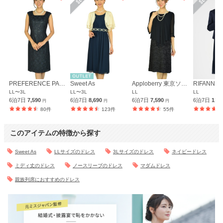
PREFERENCE PARTY'S
Sweet As
Apploberry 東京ソワール
LL〜3L
LL〜3L
LL
LL
6泊7日
7,590
6泊7日
8,690
6泊7日
7,590
6泊7日
11,
円
円
円
80件
123件
55件
このアイテムの特徴から探す
Sweet As
LLサイズのドレス
3Lサイズのドレス
ネイビードレス
ミディ丈のドレス
ノースリーブのドレス
マダムドレス
親族列席におすすめのドレス