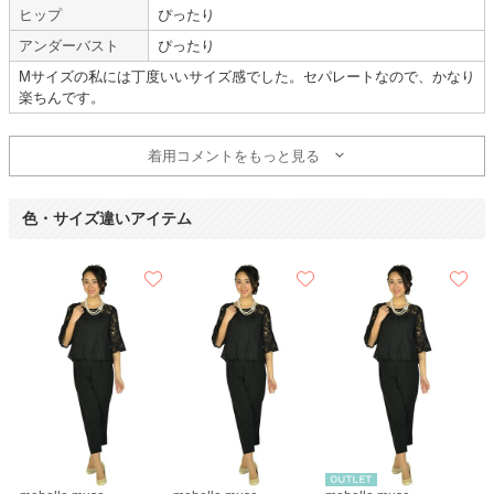
ヒップ
ぴったり
アンダーバスト
ぴったり
Mサイズの私には丁度いいサイズ感でした。セパレートなので、かなり
年齢 :
30代
後半
サイズ :
ぴったり
楽ちんです。
身長 :
150〜154cm
使用シーン :
会社の
結婚式
体重 :
55～59kg
使用時期 :
4月
体型 :
ややぽっちゃり
使用地域 :
東京都
着用コメントをもっと見る
【一緒に注文した商品】
色・サイズ違いアイテム
Hermoso