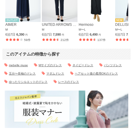
AIMER
UNITED ARROWS green label relaxing
Hermoso
DELLISE 
M
M
M〜L
M〜L
6泊7日
6,390
6泊7日
7,590
6泊7日
6,490
6泊7日
7,5
円
円
円
59件
212件
137件
このアイテムの特徴から探す
mebelle muse
Mサイズのドレス
ネイビードレス
パンツドレス
五分〜長袖のドレス
マダムドレス
ヘアセット後の着用OKのドレス
ゆったりシルエットのドレス
レースのドレス