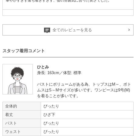
華やかすぎず落ち着きすぎず、会の雰囲気に合った良さでした。
コーディネート例から選べて簡単
全てのレビューを見る
年齢 :
50代以降
サイズ :
ぴったり
身長 :
155〜159cm
使用シーン :
親族の結婚式
スタッフ着用コメント
体重 :
40～44kg
使用時期 :
6月
体型 :
標準
使用地域 :
岐阜県
ひとみ
サイズぴったりでした。
身長: 163cm／体型: 標準
レースのほつれもなく、全体的に綺麗でした。
商品が選びやすいです。
バストにボリュームがある為、トップスはM～、ボト
コーディネート例から選べるので簡単でした。
ムスはS～Mサイズが多いです。ワンピースは9号(M)
レンタル期間が長いので、仕事している身には助かります。
を着ることが多いです。
【一緒に注文した商品】
全体的
ぴったり
着丈
ひざ下
バスト
ぴったり
23区
trattoria
ウェスト
ぴったり