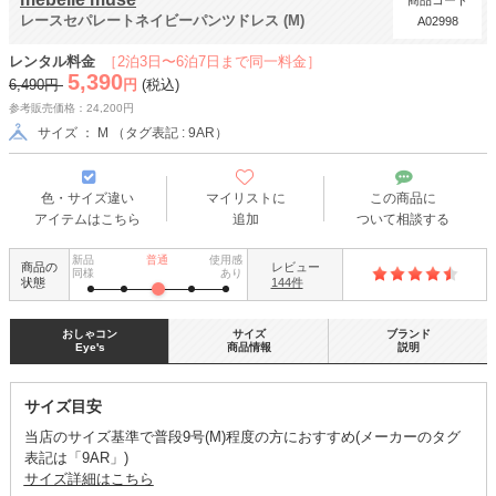
商品コード
レースセパレートネイビーパンツドレス (M)
A02998
レンタル料金
［2泊3日〜6泊7日まで同一料金］
5,390
6,490円
円
(税込)
参考販売価格：24,200円
サイズ ： M （タグ表記 : 9AR）
色・サイズ違い
マイリストに
この商品に
アイテムはこちら
追加
ついて相談する
新品
普通
使用感
商品の
レビュー
同様
あり
状態
144件
おしゃコン
サイズ
ブランド
Eye's
商品情報
説明
サイズ目安
当店のサイズ基準で普段9号(M)程度の方におすすめ(メーカーのタグ
表記は「9AR」)
サイズ詳細はこちら