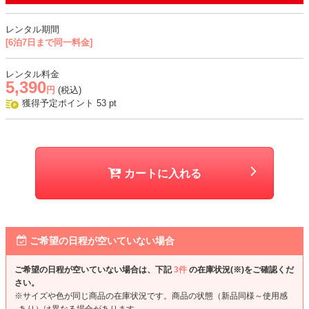
け感あり
・パンツはやや伸縮性のある滑らかな生地
レンタル期間
[6泊7日まで同一料金]
おすすめシーン
結婚式、二次会、謝恩会、成人式、同窓会、パーティー、お食事会な
レンタル料金
5,390
ど
円
(税込)
獲得予定ポイント
53
pt
カートに入れる
ご希望の日程が空いていない場合
ご希望の日程が空いていない場合は、下記
3件
の在庫状況(※)をご確認くだ
さい。
※サイズや色が同じ商品の在庫状況です。商品の状態（新品同様～使用感
あり）は異なる場合があります。