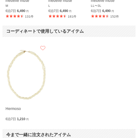
mebelle muse
mebelle muse
mebelle muse
M
L
LL〜3L
6泊7日
6,490
6泊7日
6,490
6泊7日
6,490
円
円
円
131件
181件
152件
コーディネートで使用しているアイテム
Hermoso
6泊7日
1,210
円
今まで一緒に注文されたアイテム