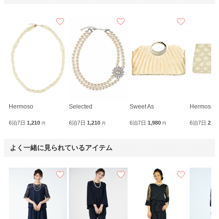
Hermoso
Selected
Sweet As
Hermoso l
6泊7日
1,210
6泊7日
1,210
6泊7日
1,980
6泊7日
2,2
円
円
円
よく一緒に見られているアイテム