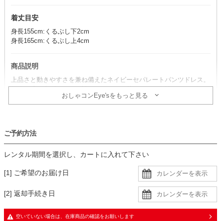
着丈目安
身長155cm:くるぶし下2cm
身長165cm:くるぶし上4cm
商品説明
上品さと動きやすさを兼ね備えたネイビーセパレートパンツドレス。
気分を盛り上げるフレア袖で、ほどよい華やかさと女性らしさを添え
おしゃコンEye'sをもっと見る
ます。
コーデのポイント
ご予約方法
ベージュ系の小物を合わせると、柔らかく女性らしい印象に。
シルバー系の小物を取り入れれば、上品な華やかさが引き立ちます。
レンタル期間を選択し、カートに入れて下さい
さらにパールのネックレスを合わせれば、ドレッシーなスタイルの完
成です。
[1] ご希望のお届け日
透け感があるので、肩紐のないインナーを着用すると安心です。
[2] 返却手続き日
生地
・トップスはレース生地に同色裏地の二枚重ねで、デコルテと袖に透
空いていない場合は、在庫商品の確認をお願いします