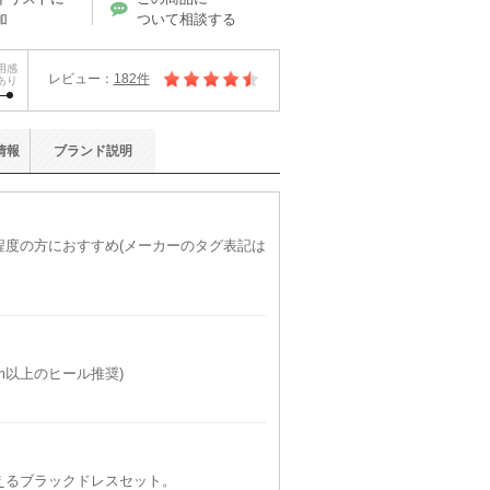
加
ついて相談する
用感
レビュー：
182件
あり
情報
ブランド
説明
)程度の方におすすめ(メーカーのタグ表記は
7cm以上のヒール推奨)
えるブラックドレスセット。