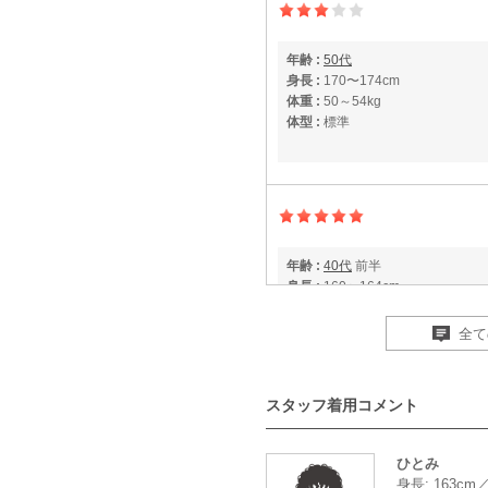
年齢 :
50代
身長 :
170〜174cm
体重 :
50～54kg
体型 :
標準
年齢 :
40代
前半
身長 :
160〜164cm
体重 :
50～54kg
体型 :
標準
全て
【一緒に注文した商品】
スタッフ着用コメント
ひとみ
mebelle muse
身長: 163cm