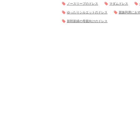
ノースリーブのドレス
マダムドレス
ゆったりシルエットのドレス
親族列席にお
新郎新婦の母親向けのドレス