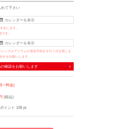
入れて下さい
すすめします。
能です。
にレンタルアイテムの発送手続きを行う日を指しま
手続きをお願いします。
品の確認をお願いします
同一料金]
円
(税込)
ポイント
108
pt
anySiS
Han-nari
Hermoso
Her