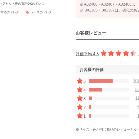
ヘアセット後の着用OKのドレス
※ A02466・A02467・A024
※ B01305・B01307は、劣化の
すすめのドレス
レースのドレス
お客様レビュー
評価平均 4.5
お客様の評価
10
5
5
4
1
3
2
1
※サイズ・色が同じ商品のレビューとな