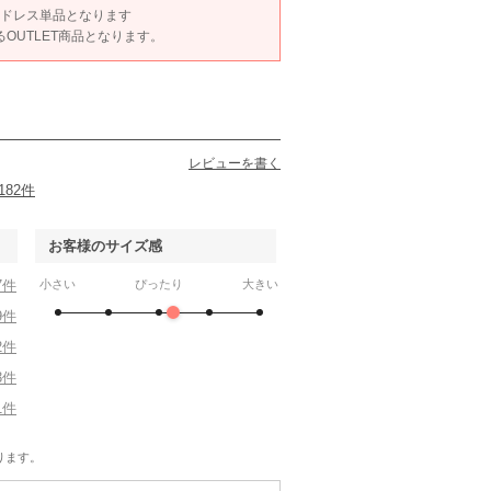
68は、ドレス単品となります
あるOUTLET商品となります。
レビューを書く
182件
お客様のサイズ感
7件
小さい
ぴったり
大きい
9件
2件
3件
1件
ります。