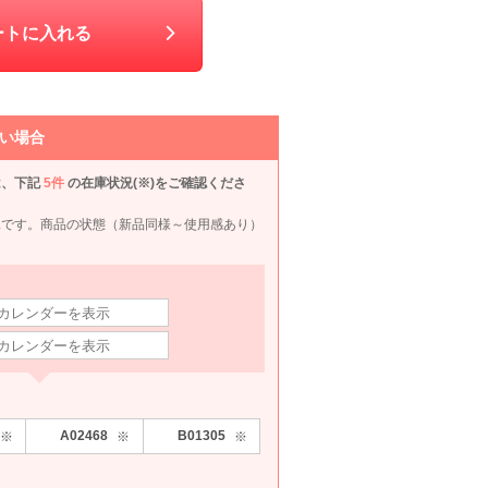
50
6泊7日
605
6泊7日
1,650
6泊7日
1,980
6泊
円
円
円
円
ートに入れる
い場合
は、下記
5件
の在庫状況(※)をご確認くださ
況です。商品の状態（新品同様～使用感あり）
OIR
Ameri VINTAGE
COLLAGE GALLARDAGALANTE
LUXE GRACE
LUX
M
M
M〜L
S〜M
90
6泊7日
7,990
6泊7日
6,990
6泊7日
10,890
6泊
円
円
円
円
119件
71件
13件
74件
A02468
B01305
※
※
※