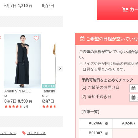
M
L
6泊7日
1,210
6泊7日
1,320
6泊7日
2,310
6泊7日
1,6
円
円
円
カ
ご希望の日程が空いていな
ご希望の日程が空いていない場合
い。
※サイズや色が同じ商品の在庫状
は異なる場合があります。
予約可能日をまとめてチェック
[1] ご希望のお届け日
Ameri VINTAGE
Tadashi Shoji
SNIDEL
DELLISE N
[2] 返却手続き日
M
M〜L
M
S〜M
6泊7日
8,590
6泊7日
8,690
6泊7日
7,990
6泊7日
9,7
円
円
円
7件
12件
14件
［在庫一覧］
A02466
A02467
※
B01307
※
ラックドレス
ロングドレス