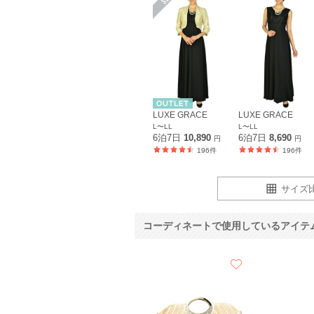
LUXE GRACE
LUXE GRACE
L〜LL
L〜LL
6泊7日
10,890
6泊7日
8,690
円
円
196件
196件
サイズ
コーディネートで使用しているアイテ