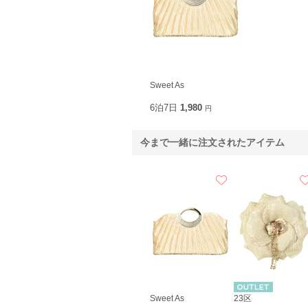
Sweet As
6泊7日
1,980
円
今まで一緒に注文されたアイテム
Sweet As
23区