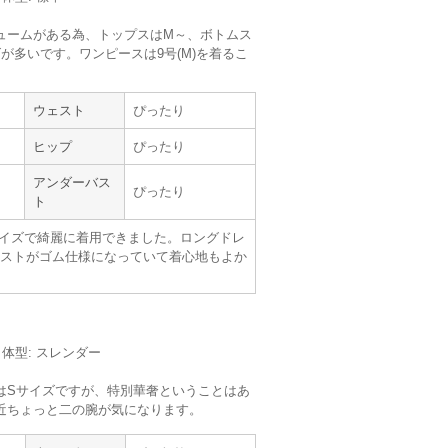
ュームがある為、トップスはM～、ボトムス
【
A02468
】（ドレス単品）を使用
が多いです。ワンピースは9号(M)を着るこ
。
サイズ :
ぴったり
ウェスト
ぴったり
丈 :
くるぶしより下
使用シーン :
新郎・新婦の母親
ヒップ
ぴったり
使用時期 :
10月
使用地域 :
埼玉県
アンダーバス
ぴったり
ト
イズで綺麗に着用できました。ロングドレ
ストがゴム仕様になっていて着心地もよか
Han-nari
Climb
m／体型: スレンダー
はSサイズですが、特別華奢ということはあ
近ちょっと二の腕が気になります。