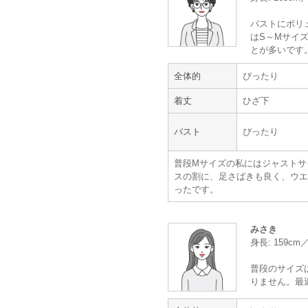
バストにボリ
はS～Mサイズ
とが多いです
年齢 :
50代
全体的
ぴったり
身長 :
160〜164cm
体重 :
45～49kg
着丈
ひざ下
体型 :
標準
バスト
ぴったり
【一緒に注文した商品】
普段Mサイズの私にはジャストサ
スの割に、足さばきも良く、ウエ
ったです。
Hermoso
PREFERENCE
PARTY'S
みさき
身長: 159c
普段のサイズ
りません。最