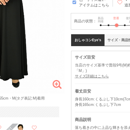
アイテムはこちら
追
新品
普通
使
商品の状態：
同様
おしゃコン
Eye's
サイズ
・
商品
サイズ目安
当店のサイズ基準で普段9号(M
「M」)
サイズ詳細はこちら
着丈目安
5cm・M(タグ表記:M)着用
身長160cm:くるぶし下10cm(
身長165cm:くるぶし下7cm
商品説明
落ち着きの中に上品な輝きを添