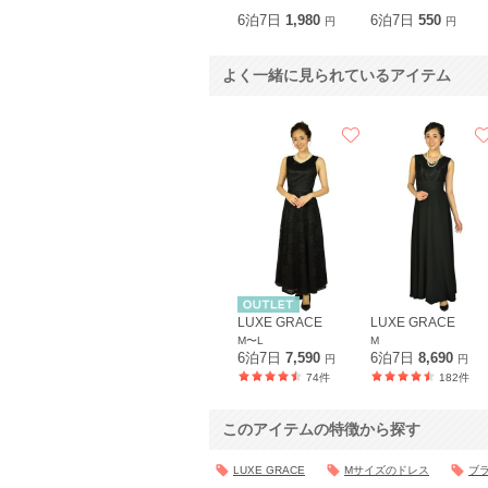
6泊7日
1,980
6泊7日
550
円
円
よく一緒に見られているアイテム
LUXE GRACE
LUXE GRACE
M〜L
M
6泊7日
7,590
6泊7日
8,690
円
円
74件
182件
このアイテムの特徴から探す
LUXE GRACE
Mサイズのドレス
ブ