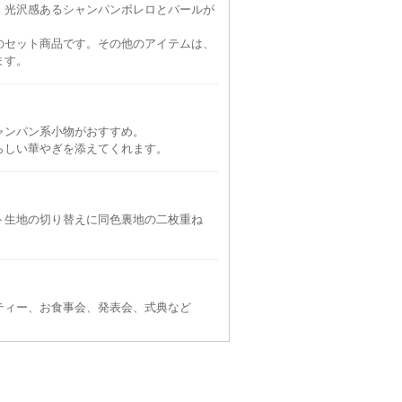
、光沢感あるシャンパンボレロとパールが
のセット商品です。その他のアイテムは、
ます。
ャンパン系小物がおすすめ。
CE
LUXE GRACE
LUXE GRACE
LUXE GRACE
LUX
らしい華やぎを添えてくれます。
L〜LL
L〜LL
LL〜3L
LL〜3
90
6泊7日
11,990
6泊7日
8,690
6泊7日
10,890
6泊
円
円
円
円
105件
110件
110件
120件
ト生地の切り替えに同色裏地の二枚重ね
ティー、お食事会、発表会、式典など