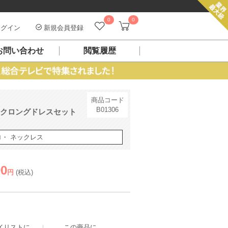
0
0
グイン
新規会員登録
お問い合わせ
閲覧履歴
商品コード
B01306
ックロングドレスセット
ロ・ ネックレス
90
円
(税込)
）
イリストに
この商品に