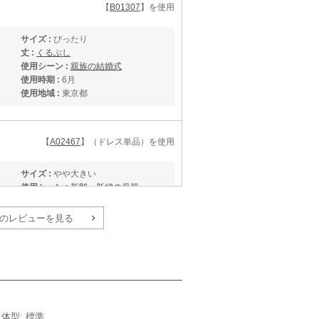
【
B01307
】を使用
サイズ :
ぴったり
丈 :
くるぶし
使用シーン :
親族の結婚式
使用時期 :
6月
使用地域 :
東京都
【
A02467
】（ドレス単品）を使用
サイズ :
やや大きい
使用シーン :
新郎・新婦の母親
使用時期 :
10月
使用地域 :
鹿児島県
のレビューを見る
／体型: 標準