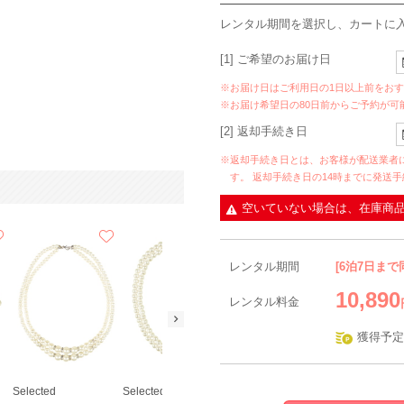
レンタル期間を選択し、カートに
[1] ご希望のお届け日
※お届け日はご利用日の1日以上前をお
※お届け希望日の80日前からご予約が可
[2] 返却手続き日
※返却手続き日とは、お客様が配送業者
す。 返却手続き日の14時までに発送
空いていない場合は、在庫商
レンタル期間
[6泊7日まで
10,890
レンタル料金
獲得予定
Selected
Selected
Le Chione JELLY BEANS
Climb