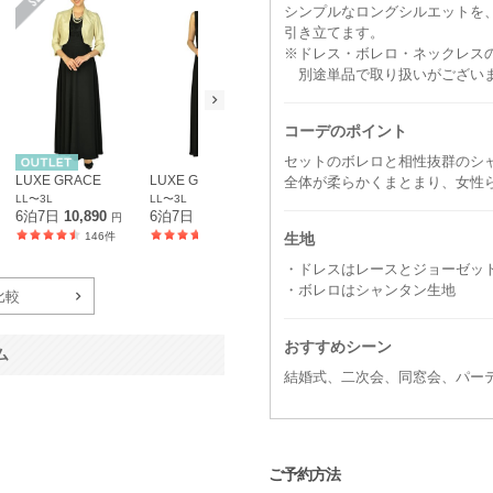
シンプルなロングシルエットを
引き立てます。
※ドレス・ボレロ・ネックレス
別途単品で取り扱いがござい
コーデのポイント
セットのボレロと相性抜群のシ
LUXE GRACE
LUXE GRACE
LUXE GRACE
LUXE GRA
全体が柔らかくまとまり、女性
LL〜3L
LL〜3L
M
M
6泊7日
10,890
6泊7日
8,690
6泊7日
11,990
6泊7日
8,6
円
円
円
生地
146件
146件
105件
・ドレスはレースとジョーゼッ
・ボレロはシャンタン生地
比較
おすすめシーン
ム
結婚式、二次会、同窓会、パー
ご予約方法