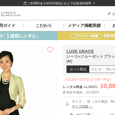
ご利用料金 8,800円(税込) 以上で往復送料無料
ロ
用ガイド
こだわり
メディア掲載実績
LUXE GRACE
レース×ジョーゼットブラ
(M)
セット商品
ドレス・ ボレ
［2泊3日〜6泊7日まで同一料金］
10,8
レンタル料金
11,990円
参考販売価格：63,800円
サイズ ： M （タグ表記 : M
サイズ比較
色・サイズ違い
マ