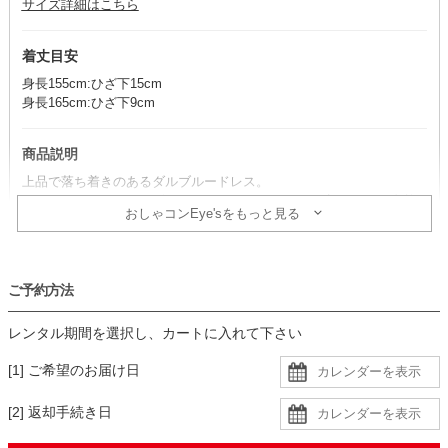
サイズ詳細はこちら
着丈目安
身長155cm:ひざ下15cm
身長165cm:ひざ下9cm
商品説明
上品で落ち着きのあるダルブルードレス。
ウエスト下のタックデザインとIラインシルエットが相まって、自然
おしゃコンEye'sをもっと見る
な細見えを実現します。
コーデのポイント
ご予約方法
ベージュの小物を合わせると、華やかで上品なコーディネートが完
成。
レンタル期間を選択し、カートに入れて下さい
ブラックを合わせても、大人っぽい印象に仕上がります。
ネックレスは、ネックスリットから覗く華奢なデザインがおすすめで
[1] ご希望のお届け日
す。
[2] 返却手続き日
生地