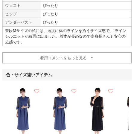
ベルトがかなりきつかったです。
ウェスト
ぴったり
【一緒に注文した商品】
ヒップ
ぴったり
アンダーバスト
ぴったり
普段Mサイズの私には、適度に体のラインを拾うサイズ感で、Iライン
シルエットが綺麗に出ました。着丈が長めなので高身長さんも安心の
VIWOMINA
VIWOMINA
丈感です。
ありがとうございました
着用コメントをもっと見る
【
A04435
】を使用
色・サイズ違いアイテム
年齢 :
30代
前半
サイズ :
ぴったり
身長 :
150〜154cm
丈 :
ふくらはぎ
体重 :
50～54kg
使用シーン :
その他 (ディナーシ
体型 :
標準
ョー)
使用時期 :
12月
使用地域 :
千葉県
使用日の3日前に注文したのに、すぐ配送していただいて助かりました。
ありがとうございました。
【一緒に注文した商品】