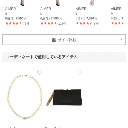
AIMER
AIMER
AIMER
AIMER
S
L
S
M
6泊7日
7,590
6泊7日
7,590
6泊7日
7,590
6泊7日
7,5
円
円
円
76件
128件
87件
Dorry Doll
サイズ比較
コーディネートで使用しているアイテム