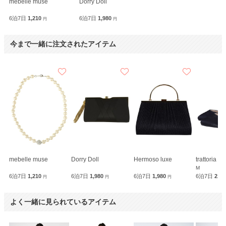
mebelle muse
Dorry Doll
6泊7日
1,210
6泊7日
1,980
円
円
今まで一緒に注文されたアイテム
mebelle muse
Dorry Doll
Hermoso luxe
trattoria
M
6泊7日
1,210
6泊7日
1,980
6泊7日
1,980
6泊7日
2,3
円
円
円
よく一緒に見られているアイテム