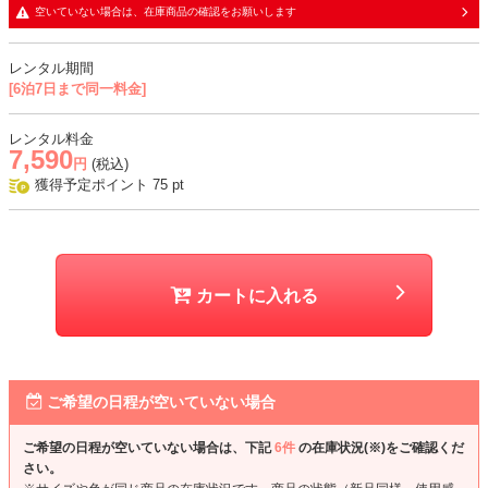
・さらっとした手触りの柔らかな生地に同色裏地の二枚重ね
空いていない場合は、在庫商品の確認をお願いします
・袖部分はレース生地で、透け感あり
レンタル期間
おすすめシーン
[6泊7日まで同一料金]
結婚式、二次会、謝恩会、成人式、同窓会、パーティー、女子会など
レンタル料金
7,590
円
(税込)
獲得予定ポイント
75
pt
カートに入れる
ご希望の日程が空いていない場合
ご希望の日程が空いていない場合は、下記
6件
の在庫状況(※)をご確認くだ
さい。