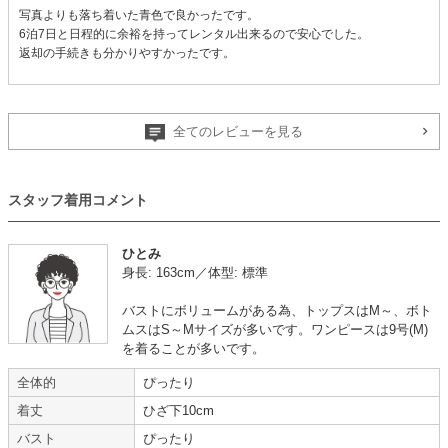
写真よりも落ち着いた青色で良かったです。
6泊7日と日程的に余裕を持ってレンタル出来るので安心でした。
返却の手続きも分かりやすかったです。
【一緒に注文した商品】
全てのレビューを見る
trattoria
スタッフ着用コメント
ドレスはぴったり
ひとみ
【
A04556
】を使用
身長: 163cm／体型: 標準
年齢 :
60代
サイズ :
ぴったり
バストにボリュームがある為、トップスはM～、ボト
身長 :
160〜164cm
丈 :
ふくらはぎ
ムスはS～Mサイズが多いです。ワンピースは9号(M)
体重 :
50～54kg
使用シーン :
その他 (ディナーシ
を着ることが多いです。
体型 :
標準
ョー)
全体的
ぴったり
使用時期 :
12月
使用地域 :
大阪府
着丈
ひざ下10cm
ドレスはぴったりでした。
バスト
ぴったり