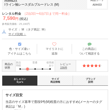
商品コード
Iライン袖レースダルブルードレス (M)
A04433
レンタル料金
［2泊3日〜6泊7日まで同一料金］
7,590
円
(税込)
参考販売価格：25,190円
サイズ ： M （タグ表記 : M）
サイズ比較
色・サイズ違い
マイリストに
この商品に
アイテムはこちら
追加
ついて相談する
新品
普通
使用感
商品の
レビュー
同様
あり
状態
156件
おしゃコン
サイズ
ブランド
Eye's
商品情報
説明
サイズ目安
当店のサイズ基準で普段9号(M)程度の方におすすめ(メーカーのタグ
表記は「M」)