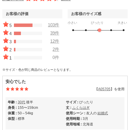
お客様の評価
お客様のサイズ感
小さい
ぴったり
大きい
103件
5
39件
4
12件
3
2件
2
0件
1
※サイズ・色が同じ商品のレビューとなります。
安心でした
【
A05705
】を使用
年齢 :
30代
後半
サイズ :
ぴったり
身長 :
155〜159cm
丈 :
ふくらはぎ
体重 :
50～54kg
使用シーン :
友人の
結婚式
体型 :
標準
使用時期 :
3月
使用地域 :
北海道