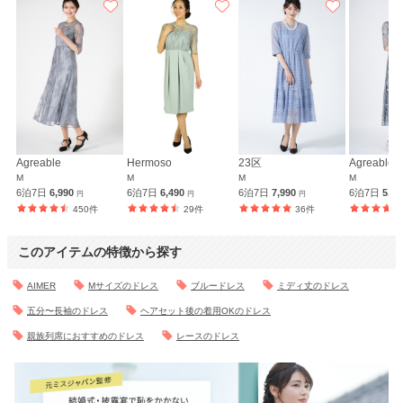
Agreable
Hermoso
23区
Agreable
M
M
M
M
6泊7日
6,990
6泊7日
6,490
6泊7日
7,990
6泊7日
5,9
円
円
円
450件
29件
36件
このアイテムの特徴から探す
AIMER
Mサイズのドレス
ブルードレス
ミディ丈のドレス
五分〜長袖のドレス
ヘアセット後の着用OKのドレス
親族列席におすすめのドレス
レースのドレス