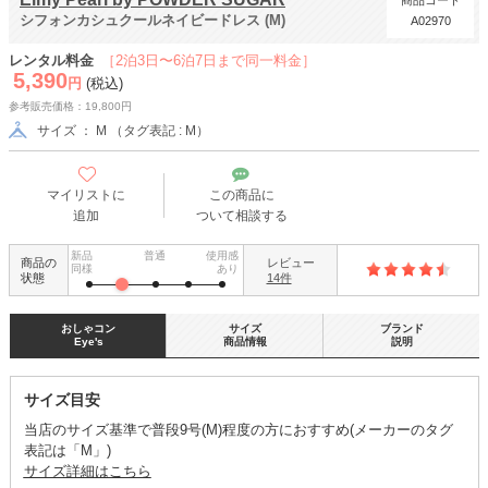
商品コード
シフォンカシュクールネイビードレス (M)
A02970
レンタル料金
［2泊3日〜6泊7日まで同一料金］
5,390
円
(税込)
参考販売価格：19,800円
サイズ ： M （タグ表記 : M）
マイリストに
この商品に
追加
ついて相談する
新品
普通
使用感
商品の
レビュー
同様
あり
状態
14件
おしゃコン
サイズ
ブランド
Eye's
商品情報
説明
サイズ目安
当店のサイズ基準で普段9号(M)程度の方におすすめ(メーカーのタグ
表記は「M」)
サイズ詳細はこちら