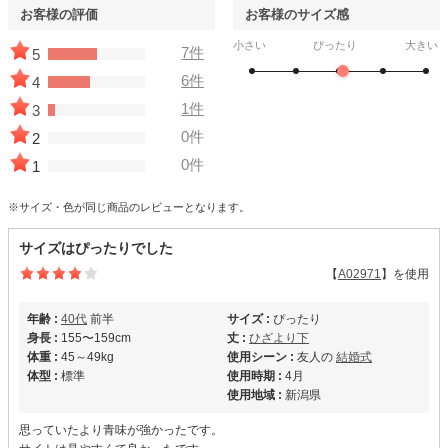
お客様の評価
お客様のサイズ感
小さい
ぴったり
大きい
7件
5
6件
4
1件
3
0件
2
0件
1
※サイズ・色が同じ商品のレビューとなります。
サイズはぴったりでした
【
A02971
】を使用
年齢 :
40代
前半
サイズ :
ぴったり
身長 :
155〜159cm
丈 :
ひざより下
体重 :
45～49kg
使用シーン :
友人の
結婚式
体型 :
標準
使用時期 :
4月
使用地域 :
新潟県
思っていたより青味が強かったです。