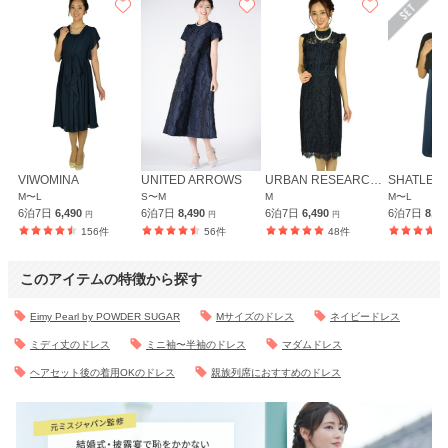
VIWOMINA
UNITED ARROWS
URBAN RESEARCH ROSSO
SHATLE 
M〜L
S〜M
M
M〜L
6泊7日
6,490
6泊7日
8,490
6泊7日
6,490
6泊7日
8,6
円
円
円
156件
56件
48件
このアイテムの特徴から探す
Eimy Pearl by POWDER SUGAR
Mサイズのドレス
ネイビードレス
ミディ丈のドレス
ミニ袖〜半袖のドレス
マダムドレス
ヘアセット後の着用OKのドレス
親族列席におすすめのドレス