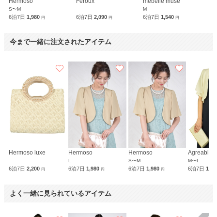
Hermoso
Feroux
mebelle muse
S〜M
M
6泊7日
1,980
6泊7日
2,090
6泊7日
1,540
円
円
円
今まで一緒に注文されたアイテム
Hermoso luxe
Hermoso
Hermoso
Agreable
L
S〜M
M〜L
6泊7日
2,200
6泊7日
1,980
6泊7日
1,980
6泊7日
1,8
円
円
円
よく一緒に見られているアイテム