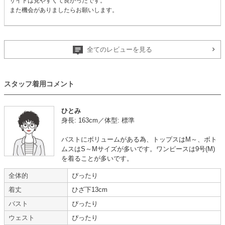
サイトは見やすくて良かったです。
また機会がありましたらお願いします。
【
A02971
】を使用
全てのレビューを見る
年齢 :
30代
後半
サイズ :
ぴったり
身長 :
150〜154cm
丈 :
ひざより下
体重 :
50～54kg
使用シーン :
友人の
結婚式
スタッフ着用コメント
体型 :
ややぽっちゃり
使用時期 :
9月
使用地域 :
東京都
ひとみ
身長: 163cm／体型: 標準
【一緒に注文した商品】
バストにボリュームがある為、トップスはM～、ボト
ムスはS～Mサイズが多いです。ワンピースは9号(M)
を着ることが多いです。
Hermoso
全体的
ぴったり
着丈
ひざ下13cm
ウエストがゴムで着やすい
バスト
ぴったり
【
A02969
】を使用
ウェスト
ぴったり