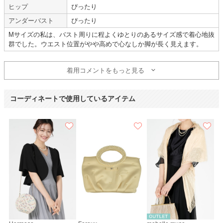
ヒップ
ぴったり
年齢 :
30代
後半
サイズ :
ぴったり
身長 :
160〜164cm
丈 :
ふくらはぎ
アンダーバスト
ぴったり
体重 :
45～49kg
使用シーン :
親族の結婚式
Mサイズの私は、バスト周りに程よくゆとりのあるサイズ感で着心地抜
体型 :
華奢
使用時期 :
7月
群でした。ウエスト位置がやや高めで心なしか脚が長く見えます。
使用地域 :
神奈川県
サイズがぴったり。
着用コメントをもっと見る
夏、汗をかくので、あまりアクセサリーはつけたくないと思っていたので、
ネックレスがいらないデザインで、良かったです。
腰まわりがゴム仕様で、着やすかったです。
コーディネートで使用しているアイテム
ネットのイメージよりは、明るめの青色だったと思います。
【一緒に注文した商品】
Hermoso
Han-nari
CHOPIN deux