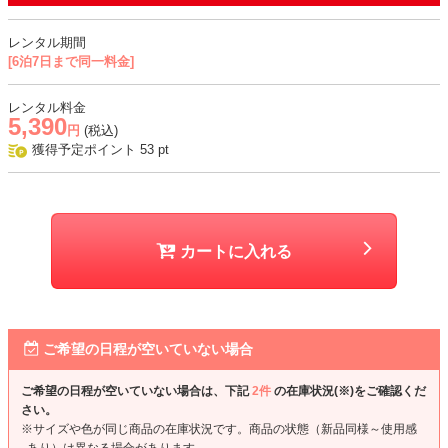
おすすめシーン
レンタル期間
結婚式、二次会、謝恩会、成人式、同窓会、パーティー、式典など
[6泊7日まで同一料金]
レンタル料金
5,390
円
(税込)
獲得予定ポイント
53
pt
カートに入れる
ご希望の日程が空いていない場合
ご希望の日程が空いていない場合は、下記
2件
の在庫状況(※)をご確認くだ
さい。
※サイズや色が同じ商品の在庫状況です。商品の状態（新品同様～使用感
あり）は異なる場合があります。