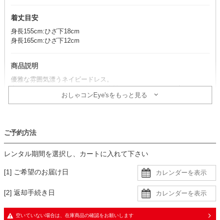
着丈目安
身長155cm:ひざ下18cm
身長165cm:ひざ下12cm
商品説明
優雅な雰囲気漂うネイビードレス。
立体的なカシュクールデザインが女性らしいラインを引き立てつつ、
おしゃコンEye'sをもっと見る
気になる体型を上品にカバーします。
コーデのポイント
ご予約方法
ベージュ系やシルバー系の小物で華やかに仕上げるのがおすすめ。
全体がパッと明るくなり、バランスよくまとまります。
レンタル期間を選択し、カートに入れて下さい
ブラックジャケットを合わせて、フォーマルに引き締めるのも素敵で
す。
[1] ご希望のお届け日
生地
[2] 返却手続き日
・シフォン生地に同色裏地の二枚重ね
空いていない場合は、在庫商品の確認をお願いします