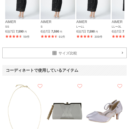
Dorry Doll
AIMER
AIMER
AIMER
AIMER
SS
S
L〜LL
LL〜3L
6泊7日
7,590
6泊7日
7,590
6泊7日
7,590
6泊7日
7,5
円
円
円
59件
91件
309件
サイズ比較
コーディネートで使用しているアイテム