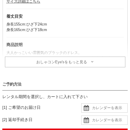
サイズ詳細はこちら
着丈目安
身長155cm:ひざ下24cm
身長165cm:ひざ下18cm
商品説明
大人かっこいい雰囲気のブラックのドレス。
ペイズリー柄のジャガードレースは甘くなりすぎず、幅広い年代にお
おしゃコンEye'sをもっと見る
すすめの一着です。
コーデのポイント
ご予約方法
明るい小物を合わせるのがおすすめ。
シルバー系は洗練さが際立ち、ベージュ系は親しみのある華やかさが
レンタル期間を選択し、カートに入れて下さい
引き立ちます。
[1] ご希望のお届け日
生地
[2] 返却手続き日
・ジャガードレースにカーキ裏地の二枚重ねで、袖に透け感あり