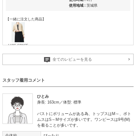
使用地域 :
茨城県
【一緒に注文した商品】
LUXE GRACE
全てのレビューを見る
満足のデザインでした
【
A06628
】を使用
スタッフ着用コメント
年齢 :
30代
後半
サイズ :
ぴったり
身長 :
160〜164cm
丈 :
ふくらはぎ
ひとみ
体重 :
50～54kg
使用シーン :
親族の結婚式
身長: 163cm／体型: 標準
体型 :
華奢
使用時期 :
5月
使用地域 :
東京都
バストにボリュームがある為、トップスはM～、ボト
2度目の利用です。
ムスはS～Mサイズが多いです。ワンピースは9号(M)
親類の結婚式では黒や控えめなデザインを選んでいるので、レンタルで選べ
を着ることが多いです。
て満足のデザインでした。
全体的
ぴったり
毎回買うことはできませんが、レンタルだと毎回選ぶ楽しさがあってたのし