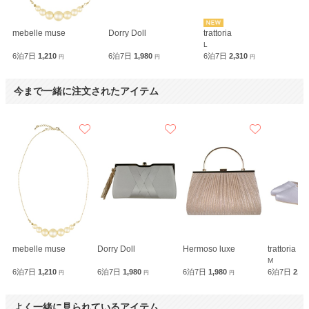
mebelle muse
Dorry Doll
trattoria
L
6泊7日
1,210
6泊7日
1,980
6泊7日
2,310
円
円
円
今まで一緒に注文されたアイテム
mebelle muse
Dorry Doll
Hermoso luxe
trattoria
M
6泊7日
1,210
6泊7日
1,980
6泊7日
1,980
6泊7日
2,3
円
円
円
よく一緒に見られているアイテム