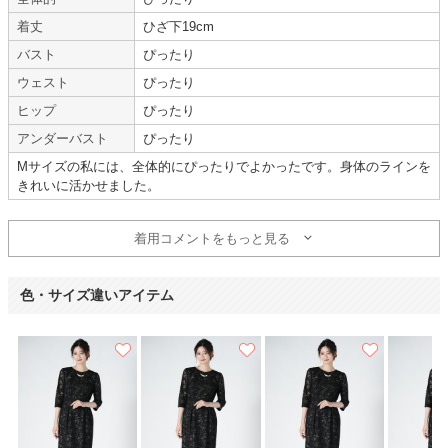
いです。
着丈
ひざ下19cm
バスト
ぴったり
シックでキレイなドレス
ウェスト
ぴったり
【
A07461
】を使用
ヒップ
ぴったり
アンダーバスト
ぴったり
年齢 :
30代
前半
サイズ :
ぴったり
Mサイズの私には、全体的にぴったりでよかったです。身体のラインを
身長 :
160〜164cm
丈 :
ふくらはぎ
きれいに活かせました。
体重 :
50～54kg
使用シーン :
友人の
結婚式
体型 :
華奢
使用時期 :
5月
使用地域 :
福岡県
着用コメントをもっと見る
シックでとてもキレイなドレスでした。
とても満足しています。
色・サイズ違いアイテム
クリーニングせずに返却出来ることや、カバンやネックレス等もレンタル出
来ることが気に入っており、繰り返し利用しています。
今後も機会があれば利用したいです。
【一緒に注文した商品】