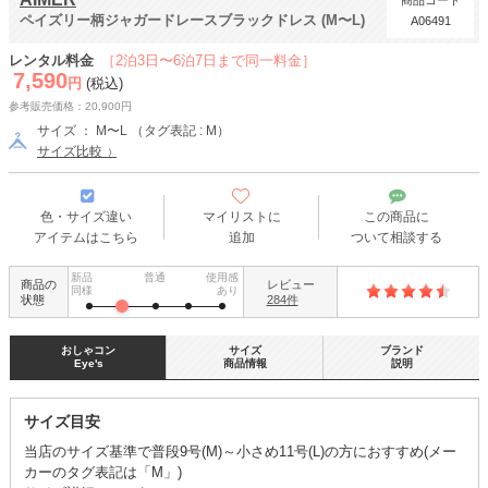
商品コード
ペイズリー柄ジャガードレースブラックドレス (M〜L)
A06491
レンタル料金
［2泊3日〜6泊7日まで同一料金］
7,590
円
(税込)
参考販売価格：20,900円
サイズ ： M〜L （タグ表記 : M）
サイズ比較
色・サイズ違い
マイリストに
この商品に
アイテムはこちら
追加
ついて相談する
新品
普通
使用感
商品の
レビュー
同様
あり
状態
284件
おしゃコン
サイズ
ブランド
Eye's
商品情報
説明
サイズ目安
当店のサイズ基準で普段9号(M)～小さめ11号(L)の方におすすめ(メー
カーのタグ表記は「M」)