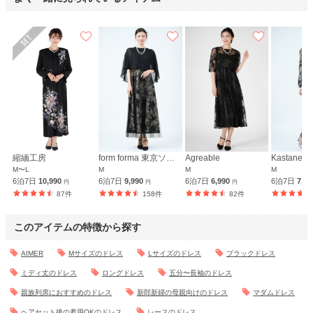
縮緬工房
form forma 東京ソワール
Agreable
Kastane
M〜L
M
M
M
6泊7日
10,990
6泊7日
9,990
6泊7日
6,990
6泊7日
7,3
円
円
円
87件
158件
82件
このアイテムの特徴から探す
AIMER
Mサイズのドレス
Lサイズのドレス
ブラックドレス
ミディ丈のドレス
ロングドレス
五分〜長袖のドレス
親族列席におすすめのドレス
新郎新婦の母親向けのドレス
マダムドレス
ヘアセット後の着用OKのドレス
レースのドレス