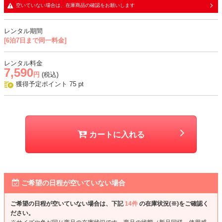
空いていない場合は、在庫商品の確認をお願いします
おすすめシーン
結婚式、二次会、謝恩会、成人式、同窓会、パーティー、顔合わせな
レンタル期間
ど
[6泊7日まで同一料金]
レンタル料金
7,590
円
(税込)
獲得予定ポイント
75
pt
カートに入れる
ご希望の日程が空いていない場合
ご希望の日程が空いていない場合は、下記
14件
の在庫状況(※)をご確認く
ださい。