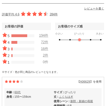
レビューを書く
評価平均 4.6
284件
お客様の評価
お客様のサイズ感
小さい
ぴったり
大きい
194件
5
72件
4
16件
3
2件
2
0件
1
※サイズ・色が同じ商品のレビューとなります。
【
A06629
】を使用
年齢 :
60代
サイズ :
ぴったり
身長 :
155〜159cm
丈 :
ふくらはぎ
使用シーン :
新郎・新婦の母親
使用時期 :
6月