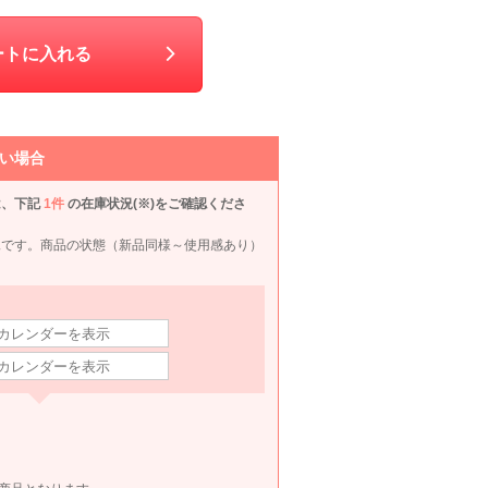
M
70
6泊7日
2,420
6泊7日
2,200
6泊7日
660
6泊
円
円
円
円
ートに入れる
い場合
は、下記
1件
の在庫状況(※)をご確認くださ
況です。商品の状態（新品同様～使用感あり）