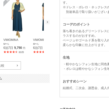
す。
※ドレス・ボレロ・ネックレス
別途単品で取り扱いがござい
コーデのポイント
落ち着きのあるグリーンドレス
ラスするのがおすすめ。
VIWOMINA
VIWOMINA
VIWOMINA
VIWOMINA
ベージュやゴールド系を取り入
M〜L
M〜L
L〜LL
L〜LL
柔らかな印象に仕上がります。
6泊7日
9,790
6泊7日
6,490
6泊7日
8,690
6泊7日
6,4
円
円
円
80件
80件
117件
生地
・軽やかなシフォン生地に同色
比較
・ボレロは軽やかなシフォン生
ム
おすすめシーン
結婚式、二次会、謝恩会、成人