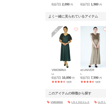
6泊7日
2,090
6泊7日
1,980
円
円
よく一緒に見られているアイテム
VIWOMINA
et.UNiVER
LL
L
6泊7日
10,890
6泊7日
7,590
円
円
56件
58件
このアイテムの特徴から探す
VIWOMINA
Lサイズのドレス
LLサ