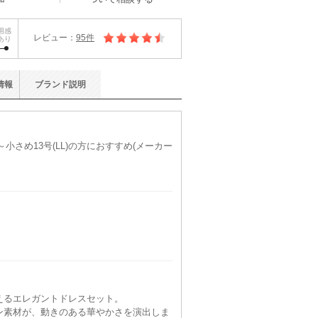
用感
レビュー：
95件
あり
情報
ブランド
説明
～小さめ13号(LL)の方におすすめ(メーカー
えるエレガントドレスセット。
ン素材が、動きのある華やかさを演出しま