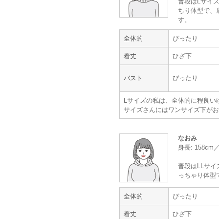
普段はLサイズ
ちり体型で、
す。
年齢 :
30代
後半
全体的
ぴったり
身長 :
155〜159cm
体重 :
60～64kg
着丈
ひざ下
体型 :
ややぽっちゃり
バスト
ぴったり
良い色だねと友人にほめられたので
レンタルは今までハードルが高かっ
Lサイズの私は、全体的に程良い
品の種類も多くて、とても良かった
サイズさんにはワンサイズ下がお
また機会があれば、是非利用したい
【一緒に注文した商品】
なおみ
身長: 158c
普段はLLサイ
っちゃり体型
Karen
mebelle muse
全体的
ぴったり
ボレロもついていて満足
着丈
ひざ下