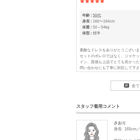
年齢 :
50代
身長 :
160〜164cm
体重 :
50～54kg
体型 :
標準
素敵なドレスをありがとうございま
セットのボレロではなく、ジャケッ
イン、質感も上品でとても良かった
問い合わせにも丁寧に対応して下さ
た。
また機会があれば、お願いしたいで
全て
【一緒に注文した商品】
スタッフ着用コメント
Selected
mebelle muse
H
さおり
身長: 165c
良い色だとほめられた