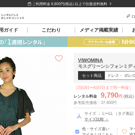
ご利用料金 8,800円(税込) 以上で往復送料無料
ロ
用ガイド
こだわり
メディア掲載実績
VIWOMINA
モスグリーンシフォンミディド
セット商品
ドレス・ ボレ
［2泊3日〜6泊7日まで同一料金］
9,790
レンタル料金
円
(税込)
参考販売価格：37,400円
サイズ ： L〜LL （タグ表記 :
サイズ比較
色・サイズ違い
マ
アイテムはこちら
追