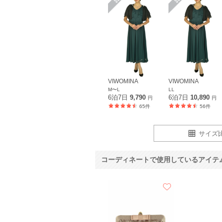
VIWOMINA
VIWOMINA
M〜L
LL
6泊7日
9,790
6泊7日
10,890
円
円
65件
56件
サイズ
コーディネートで使用しているアイテ