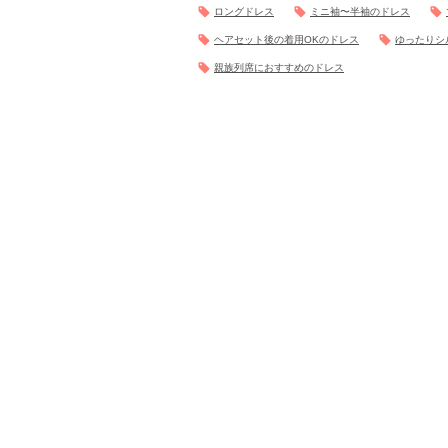
ロングドレス
ミニ袖〜半袖のドレス
ヘアセット後の着用OKのドレス
ゆったりシ
親族列席におすすめのドレス