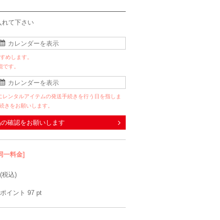
入れて下さい
すすめします。
能です。
にレンタルアイテムの発送手続きを行う日を指しま
手続きをお願いします。
品の確認をお願いします
同一料金]
(税込)
ポイント
97
pt
Sweet As
Hermoso luxe
Disney
VIW