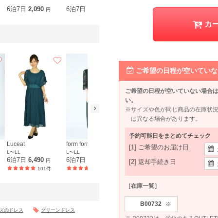
L
6泊7日
2,090
6泊7日
1,980
6泊7日
2,420
6泊7日
1,8
円
円
円
カ
ご希望の日程が空いていな
ご希望の日程が空いていない場合
い。
※サイズや色が同じ商品の在庫状
は異なる場合があります。
予約可能日をまとめてチェック
Luceat
form forma 東京ソワール
et.UNiVER
[1] ご希望のお届け日
L〜LL
L〜LL
LL
6泊7日
6,490
6泊7日
9,990
6泊7日
7,590
円
円
円
[2] 返却手続き日
101件
36件
34件
［在庫一覧］
B00732
※
イズのドレス
グリーンドレス