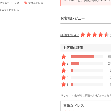
※ B00732は、劣化のあるOUTL
マタニティドレス
マダムドレス
ルエットのドレス
お客様レビュー
評価平均 4.7
お客様の評価
6
5
2
4
3
2
1
※サイズ・色が同じ商品のレビューとな
素敵なドレス