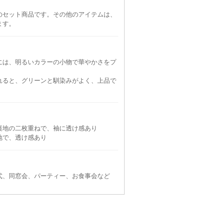
のセット商品です。その他のアイテムは、
ます。
には、明るいカラーの小物で華やかさをプ
VIWOMINA
VIWOMINA
VIWOMINA
VIW
れると、グリーンと馴染みがよく、上品で
LL
LL
3L
3L
90
6泊7日
9,790
6泊7日
7,590
6泊7日
9,790
6泊
円
円
円
円
117件
48件
48件
110件
裏地の二枚重ねで、袖に透け感あり
地で、透け感あり
式、同窓会、パーティー、お食事会など