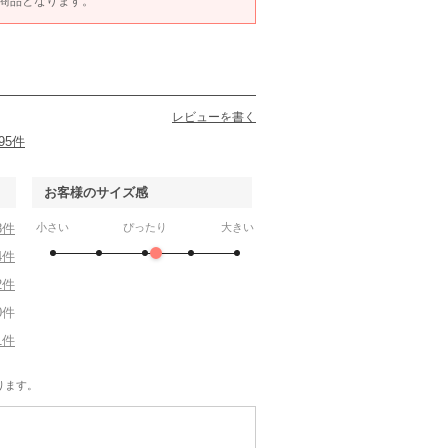
ET商品となります。
レビューを書く
95件
お客様のサイズ感
8件
小さい
ぴったり
大きい
4件
2件
0件
1件
ります。