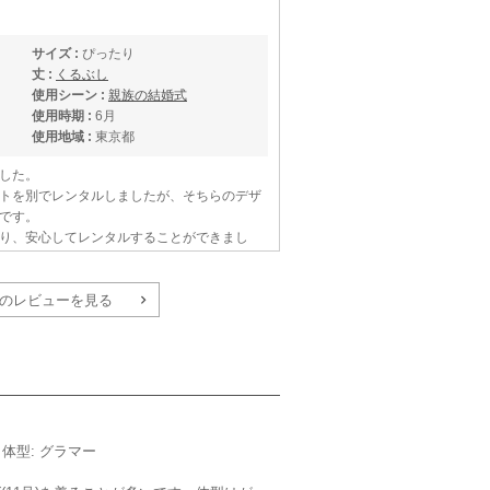
サイズ :
ぴったり
丈 :
くるぶし
使用シーン :
親族の結婚式
使用時期 :
6月
使用地域 :
東京都
した。
トを別でレンタルしましたが、そちらのデザ
です。
り、安心してレンタルすることができまし
す。
のレビューを見る
ermoso luxe
m／体型: グラマー