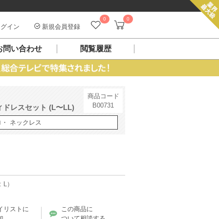
0
0
グイン
新規会員登録
お問い合わせ
閲覧履歴
商品コード
B00731
レスセット (L〜LL)
ロ・ ネックレス
 L）
イリストに
この商品に
加
ついて相談する