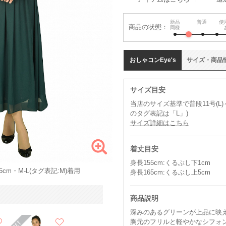
新品
普通
使
商品の状態：
同様
おしゃコン
Eye's
サイズ
・
商品
サイズ目安
当店のサイズ基準で普段11号(L)
のタグ表記は「L」)
サイズ詳細はこちら
着丈目安
身長155cm:くるぶし下1cm
cm・M-L(タグ表記:M)着用
身長165cm:くるぶし上5cm
商品説明
深みのあるグリーンが上品に映
胸元のフリルと軽やかなシフォ