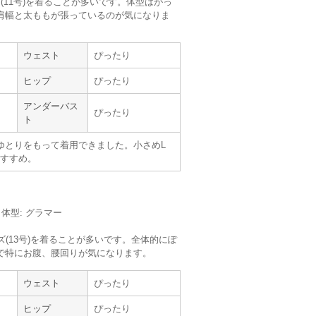
(11号)を着ることが多いです。体型はがっ
肩幅と太ももが張っているのが気になりま
【
B00732
】を使用
サイズ :
やや大きい
ウェスト
ぴったり
丈 :
くるぶし
使用シーン :
友人の
結婚式
ヒップ
ぴったり
使用時期 :
11月
使用地域 :
東京都
アンダーバス
ぴったり
ト
、今回のドレスにして良かったです。
たのですが、利用してみると意外と簡単で商
ゆとりをもって着用できました。小さめL
です。
すすめ。
と思います。
m／体型: グラマー
ズ(13号)を着ることが多いです。全体的にぽ
で特にお腹、腰回りが気になります。
ウェスト
ぴったり
ヒップ
ぴったり