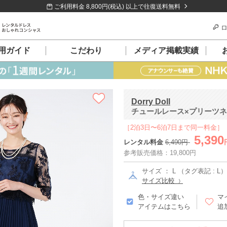
ご利用料金 8,800円(税込) 以上で往復送料無料
ロ
用ガイド
こだわり
メディア掲載実績
Dorry Doll
チュールレース×プリーツネイ
［2泊3日〜6泊7日まで同一料金］
5,390
レンタル料金
6,490円
参考販売価格：19,800円
サイズ ： L （タグ表記 : L）
サイズ比較
色・サイズ違い
マ
アイテムはこちら
追