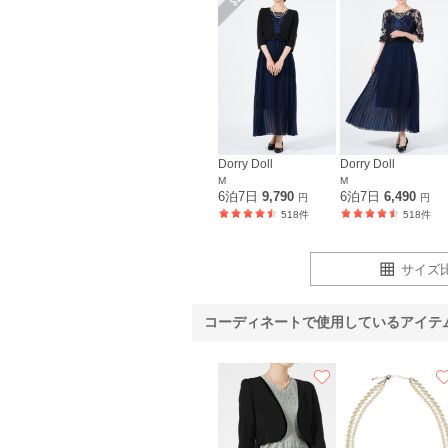
Dorry Doll
Dorry Doll
M
M
6泊7日
9,790
6泊7日
6,490
円
円
518件
518件
サイズ
コーディネートで使用しているアイテ