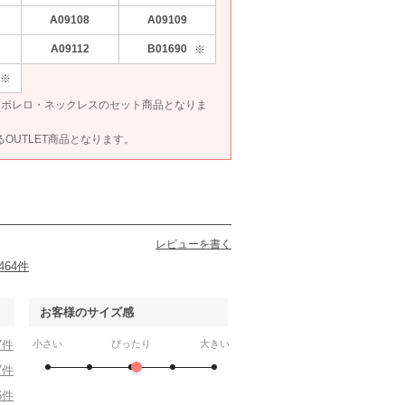
A09108
A09109
A09112
B01690
※
※
692は、ボレロ・ネックレスのセット商品となりま
あるOUTLET商品となります。
レビューを書く
464件
お客様のサイズ感
7件
小さい
ぴったり
大きい
7件
6件