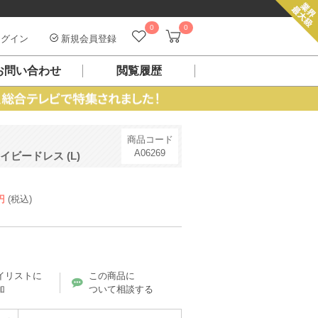
0
0
グイン
新規会員登録
お問い合わせ
閲覧履歴
商品コード
A06269
ビードレス (L)
円
(税込)
イリストに
この商品に
加
ついて相談する