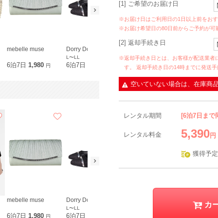
[1] ご希望のお届け日
※お届け日はご利用日の1日以上前をお
※お届け希望日の80日前からご予約が可
[2] 返却手続き日
mebelle muse
Dorry Doll
VIWOMINA
L〜LL
※返却手続き日とは、お客様が配送業者
6泊7日
1,980
6泊7日
2,490
6泊7日
690
円
円
円
す。 返却手続き日の14時までに発送
空いていない場合は、在庫商
レンタル期間
[6泊7日まで
5,390
レンタル料金
円
獲得予定
mebelle muse
Dorry Doll
Hermoso luxe
PALME D'O
カ
L〜LL
LL
6泊7日
1,980
6泊7日
2,490
6泊7日
1,980
6泊7日
2,0
円
円
円