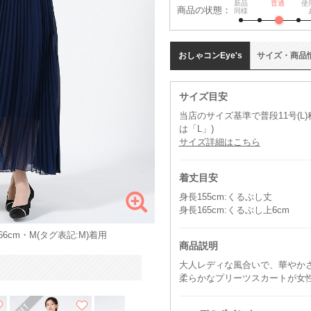
新品
普通
使
商品の状態：
同様
おしゃコン
Eye's
サイズ
・
商品
サイズ目安
当店のサイズ基準で普段11号(L
は「L」)
サイズ詳細はこちら
着丈目安
身長155cm:くるぶし丈
身長165cm:くるぶし上6cm
6cm・M(タグ表記:M)着用
商品説明
大人レディな風合いで、華やか
柔らかなプリーツスカートが女