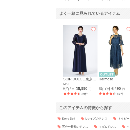
よく一緒に見られているアイテム
SOIR DOLCE 東京ソワール
Hermoso
M〜L
L
6泊7日
19,990
6泊7日
6,490
円
円
39件
87件
このアイテムの特徴から探す
Dorry Doll
Lサイズのドレス
ネイビー
五分〜長袖のドレス
マダムドレス
ヘ