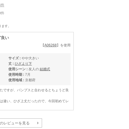
4件
0件
ります。
ど良い
【
A06268
】を使用
サイズ :
やや大きい
丈 :
ひざより下
使用シーン :
友人の
結婚式
使用時期 :
7月
使用地域 :
京都府
たですが、パンプスと合わせるとちょうど良
は違い、ひざ上丈だったので、今回初めてレ
ンタルで良かったと思いました。
のレビューを見る