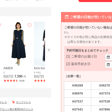
ご希望の日程が空いていな
ご希望の日程が空いていない場合
い。
※サイズや色が同じ商品の在庫状
は異なる場合があります。
予約可能日をまとめてチェック
[1] ご希望のお届け日
[2] 返却手続き日
AIMER
form forma 東京ソワール
form forma 東京ソワール
etoll.
L
L〜LL
M〜L
L
［在庫一覧］
6泊7日
7,590
6泊7日
9,990
6泊7日
12,490
6泊7日
7,5
円
円
円
55件
73件
8件
A06268
A06270
A06976
A07374
A07537
A07538
ドレス
ロングドレス
A07541
A07866
アセット後の着用OKのドレス