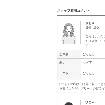
スタッフ着用コメント
VIWOMINA
metoi
さおり
身長: 165c
華やかで品があって綺麗
普段はLサイズ
ちり体型で、
す。
年齢 :
30代
後半
身長 :
160〜164cm
全体的
ぴったり
体重 :
50～54kg
体型 :
標準
着丈
ひざ下
バスト
ぴったり
今回のドレスは華やかで品があって
気になる二の腕や腰まわりはデザイ
Lサイズの私は、綺麗に着ること
丈が長めなので階段でつまづきそう
不安でしたが、プリーツの縦ライ
でもキレイだった。
クリーニングも不要・しまう場所も
べて助かる。
ひとみ
レンタル期間が長いのも、早めに試