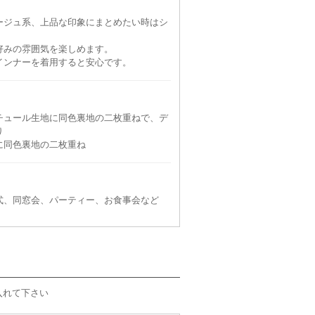
ージュ系、上品な印象にまとめたい時はシ
好みの雰囲気を楽しめます。
インナーを着用すると安心です。
Dorry Doll
Dorry Doll
Dorry Doll
Dorr
チュール生地に同色裏地の二枚重ねで、デ
S
M
L
LL
り
90
6泊7日
6,490
6泊7日
6,490
6泊7日
6,490
6泊
円
円
円
円
に同色裏地の二枚重ね
311件
236件
483件
369件
式、同窓会、パーティー、お食事会など
入れて下さい