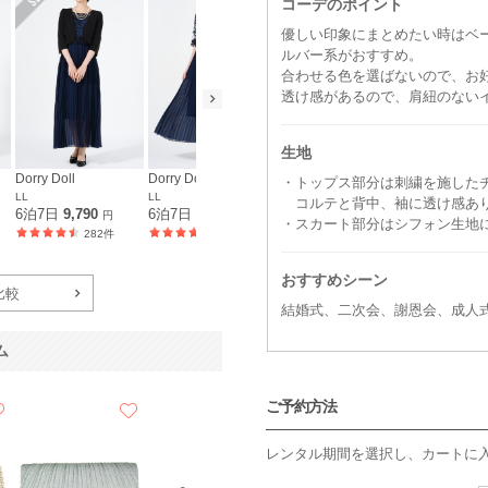
コーデのポイント
優しい印象にまとめたい時はベ
ルバー系がおすすめ。
合わせる色を選ばないので、お
透け感があるので、肩紐のない
生地
Dorry Doll
Dorry Doll
Dorry Doll
Dorry Doll
・トップス部分は刺繍を施した
LL
LL
3L
3L
コルテと背中、袖に透け感あ
6泊7日
9,790
6泊7日
6,490
6泊7日
9,790
6泊7日
6,4
円
円
円
・スカート部分はシフォン生地
282件
282件
311件
おすすめシーン
比較
結婚式、二次会、謝恩会、成人
ム
ご予約方法
レンタル期間を選択し、カートに