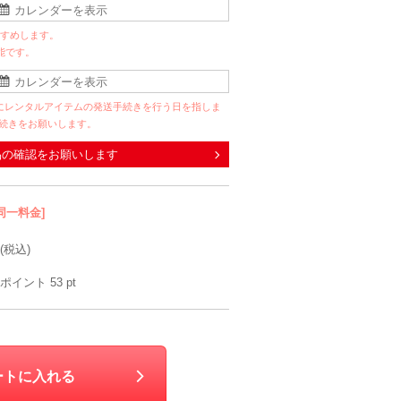
すすめします。
能です。
にレンタルアイテムの発送手続きを行う日を指しま
手続きをお願いします。
品の確認をお願いします
同一料金]
(税込)
ポイント
53
pt
R
Dorry Doll
VIWOMINA
Dorry Doll
ートに入れる
M〜L
LL
90
6泊7日
2,490
6泊7日
690
6泊7日
2,490
1,6
円
円
円
円