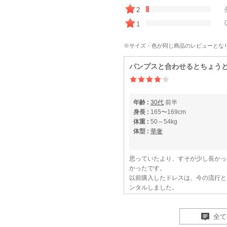
2
1
※サイズ・色が同じ商品のレビューとな
パンプスと合わせるとちょう
年齢 :
30代
前半
身長 :
165〜169cm
体重 :
50～54kg
体型 :
華奢
思っていたより、すそが少し長かっ
かったです。
以前購入したドレスは、今の流行と
ンタルしました。
時代によって流行も変わるので、レ
【一緒に注文した商品】
全て