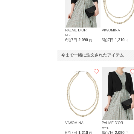
PALME D'OR
VIWOMINA
M〜L
6泊7日
2,090
6泊7日
1,210
円
円
今まで一緒に注文されたアイテム
VIWOMINA
PALME D'OR
M〜L
6泊7日
1,210
6泊7日
2,090
円
円