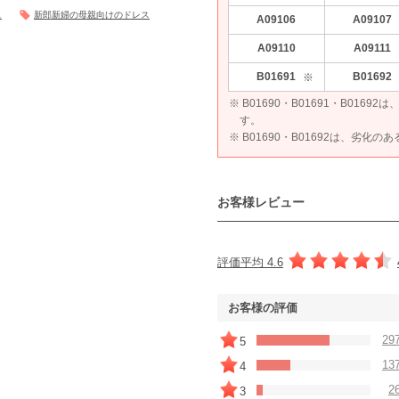
ス
新郎新婦の母親向けのドレス
A09106
A09107
A09110
A09111
B01691
B01692
※
※ B01690・B01691・B01
す。
※ B01690・B01692は、劣化の
お客様レビュー
評価平均 4.6
お客様の評価
29
5
13
4
2
3