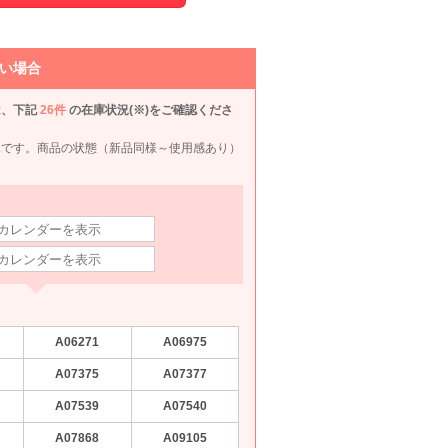
い場合
は、下記
26件
の在庫状況(※)をご確認くださ
況です。商品の状態（新品同様～使用感あり）
組曲
Yukiko Kimijima 東京ソワール
Kaene
L
L
L〜LL
L
90
6泊7日
7,590
6泊7日
10,990
6泊7日
10,990
6泊
円
円
円
円
947件
105件
2件
18件
A06271
A06975
A07375
A07377
A07539
A07540
A07868
A09105