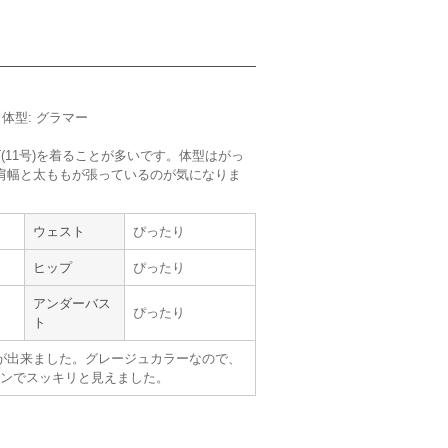
m／体型: グラマー
(11号)を着ることが多いです。体型はがっ
【
A07374
】を使用
肩幅と太ももが張っているのが気になりま
サイズ :
やや大きい
丈 :
くるぶし
ウェスト
ぴったり
使用シーン :
その他 (ピアノの発表
会)
ヒップ
ぴったり
使用時期 :
7月
使用地域 :
東京都
アンダーバス
ぴったり
ト
綺麗に見せてくれた。
ンでうまく誤魔化せていて助かった。
が出来ました。グレージュカラーなので、
になったが、プリーツがふわっとして舞台上
ンでスッキリと見えました。
不要、使うときの流行りや年齢に合わせて選
着できて安心だった。