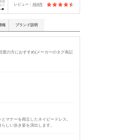
用感
レビュー：
464件
あり
情報
ブランド
説明
)程度の方におすすめ(メーカーのタグ表記
さとマナーを両立したネイビードレス。
性らしい歩き姿を演出します。